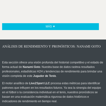
MÁS ▼
ANÁLISIS DE RENDIMIENTO Y PRONÓSTICOS: NANAMI GOTO
Esta sección ofrece una visión profunda del historial competitivo y el estado de
forma actual de
Nanami Goto
. Nuestra base de datos rastrea resultados
profesionales, estadísticas H2H y tendencias de rendimiento para brindar una
visión completa de este
Jugador de Tenis
.
El motor analítico de
Live2Sport LLC
procesa estas métricas para identificar
patrones que influyen en los resultados futuros. Ya sea la sinergia del equipo
en el fútbol o la consistencia individual en el tenis, nuestros pronósticos se
basan en una evaluación matemática rigurosa de datos históricos e
indicadores de rendimiento en tiempo real.