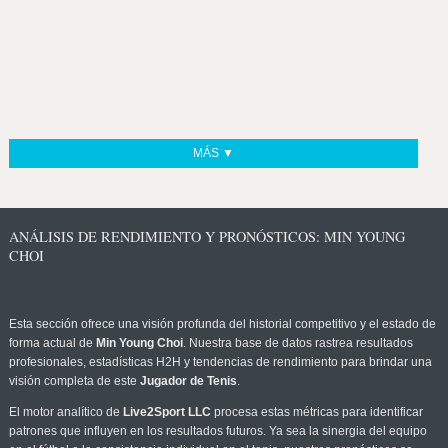
MÁS ▼
ANÁLISIS DE RENDIMIENTO Y PRONÓSTICOS: MIN YOUNG
CHOI
Esta sección ofrece una visión profunda del historial competitivo y el estado de
forma actual de
Min Young Choi
. Nuestra base de datos rastrea resultados
profesionales, estadísticas H2H y tendencias de rendimiento para brindar una
visión completa de este
Jugador de Tenis
.
El motor analítico de
Live2Sport LLC
procesa estas métricas para identificar
patrones que influyen en los resultados futuros. Ya sea la sinergia del equipo