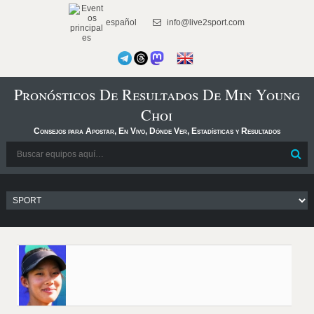
español
info@live2sport.com
Pronósticos De Resultados De Min Young
Choi
Consejos para Apostar, En Vivo, Dónde Ver, Estadísticas y Resultados