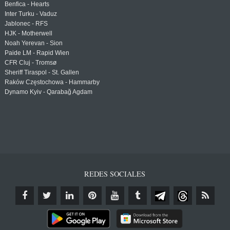
Benfica - Hearts
Inter Turku - Vaduz
Jablonec - RFS
HJK - Motherwell
Noah Yerevan - Sion
Paide LM - Rapid Wien
CFR Cluj - Tromsø
Sheriff Tiraspol - St. Gallen
Raków Częstochowa - Hammarby
Dynamo Kyiv - Qarabağ Agdam
REDES SOCIALES