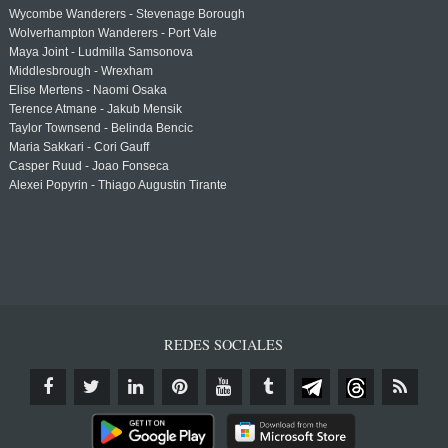
Wycombe Wanderers - Stevenage Borough
Wolverhampton Wanderers - Port Vale
Maya Joint - Ludmilla Samsonova
Middlesbrough - Wrexham
Elise Mertens - Naomi Osaka
Terence Atmane - Jakub Mensik
Taylor Townsend - Belinda Bencic
Maria Sakkari - Cori Gauff
Casper Ruud - Joao Fonseca
Alexei Popyrin - Thiago Augustin Tirante
REDES SOCIALES