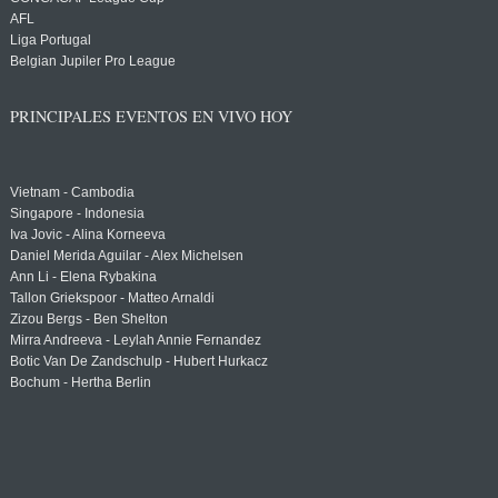
AFL
Liga Portugal
Belgian Jupiler Pro League
PRINCIPALES EVENTOS EN VIVO HOY
Vietnam - Cambodia
Singapore - Indonesia
Iva Jovic - Alina Korneeva
Daniel Merida Aguilar - Alex Michelsen
Ann Li - Elena Rybakina
Tallon Griekspoor - Matteo Arnaldi
Zizou Bergs - Ben Shelton
Mirra Andreeva - Leylah Annie Fernandez
Botic Van De Zandschulp - Hubert Hurkacz
Bochum - Hertha Berlin