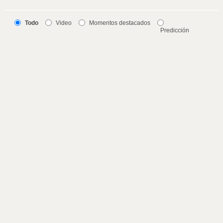
Todo
Video
Momentos destacados
Predicción