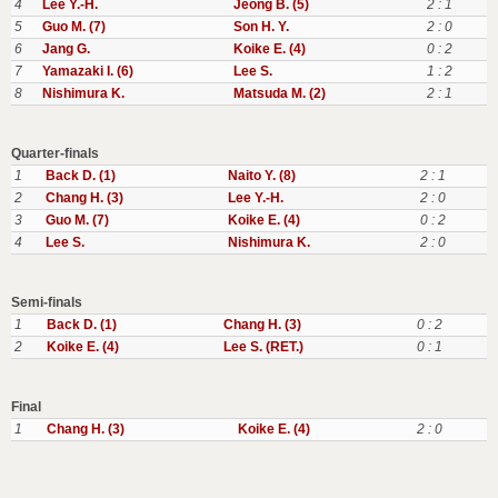
4
Lee Y.-H.
Jeong B. (5)
2 : 1
5
Guo M. (7)
Son H. Y.
2 : 0
6
Jang G.
Koike E. (4)
0 : 2
7
Yamazaki I. (6)
Lee S.
1 : 2
8
Nishimura K.
Matsuda M. (2)
2 : 1
Quarter-finals
1
Back D. (1)
Naito Y. (8)
2 : 1
2
Chang H. (3)
Lee Y.-H.
2 : 0
3
Guo M. (7)
Koike E. (4)
0 : 2
4
Lee S.
Nishimura K.
2 : 0
Semi-finals
1
Back D. (1)
Chang H. (3)
0 : 2
2
Koike E. (4)
Lee S. (RET.)
0 : 1
Final
1
Chang H. (3)
Koike E. (4)
2 : 0