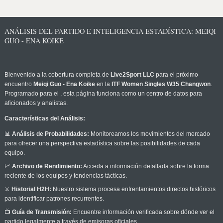
ANÁLISIS DEL PARTIDO E INTELIGENCIA ESTADÍSTICA: MEIQI
GUO - ENA KOIKE
Bienvenido a la cobertura completa de
Live2Sport LLC
para el próximo
encuentro
Meiqi Guo - Ena Koike
en la
ITF Women Singles W35 Changwon
.
Programado para el
, esta página funciona como un centro de datos para
aficionados y analistas.
Características del Análisis:
📊
Análisis de Probabilidades:
Monitoreamos los movimientos del mercado
para ofrecer una perspectiva estadística sobre las posibilidades de cada
equipo.
📈
Archivo de Rendimiento:
Acceda a información detallada sobre la forma
reciente de los equipos y tendencias tácticas.
⚔️
Historial H2H:
Nuestro sistema procesa enfrentamientos directos históricos
para identificar patrones recurrentes.
📺
Guía de Transmisión:
Encuentre información verificada sobre dónde ver el
partido legalmente a través de emisoras oficiales.