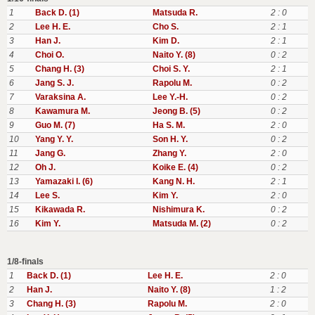
1
Back D. (1)
Matsuda R.
2 : 0
2
Lee H. E.
Cho S.
2 : 1
3
Han J.
Kim D.
2 : 1
4
Choi O.
Naito Y. (8)
0 : 2
5
Chang H. (3)
Choi S. Y.
2 : 1
6
Jang S. J.
Rapolu M.
0 : 2
7
Varaksina A.
Lee Y.-H.
0 : 2
8
Kawamura M.
Jeong B. (5)
0 : 2
9
Guo M. (7)
Ha S. M.
2 : 0
10
Yang Y. Y.
Son H. Y.
0 : 2
11
Jang G.
Zhang Y.
2 : 0
12
Oh J.
Koike E. (4)
0 : 2
13
Yamazaki I. (6)
Kang N. H.
2 : 1
14
Lee S.
Kim Y.
2 : 0
15
Kikawada R.
Nishimura K.
0 : 2
16
Kim Y.
Matsuda M. (2)
0 : 2
1/8-finals
1
Back D. (1)
Lee H. E.
2 : 0
2
Han J.
Naito Y. (8)
1 : 2
3
Chang H. (3)
Rapolu M.
2 : 0