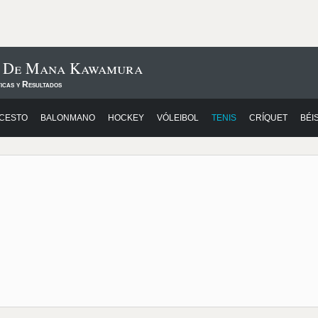
os De Mana Kawamura
icas y Resultados
CESTO
BALONMANO
HOCKEY
VÓLEIBOL
TENIS
CRÍQUET
BÉI