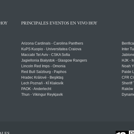
 HOY
PRINCIPALES EVENTOS EN VIVO HOY
Arizona Cardinals - Carolina Panthers
Benfica
KuPS Kuopio - Universitatea Craiova
Inter T
Maccabi Tel Aviv - CSKA Sofia
Jablon
Jagiellonia Białystok - Glasgow Rangers
HJK - M
Lincoln Red Imps - Omonia
Noah Y
Red Bull Salzburg - Paphos
Paide 
Hradec Králové - Beşiktaş
CFR Cl
Lech Poznań - KÍ Klaksvík
Sheriff 
PAOK - Anderlecht
Raków 
Thun - Vikingur Reykjavik
Dynamo
ALES