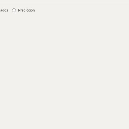
cados
Predicción