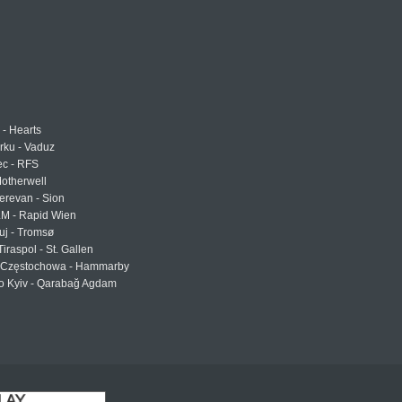
 - Hearts
urku - Vaduz
ec - RFS
otherwell
erevan - Sion
LM - Rapid Wien
uj - Tromsø
Tiraspol - St. Gallen
Częstochowa - Hammarby
 Kyiv - Qarabağ Agdam