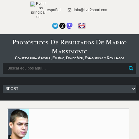
español
info@live2sport.com
Pronósticos De Resultados De Marko
Maksimovic
Consejos para Apostar, En Vivo, Dónde Ver, Estadísticas y Resultados