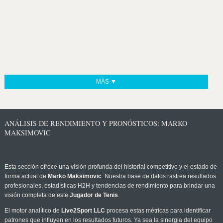
MÁS ▼
ANÁLISIS DE RENDIMIENTO Y PRONÓSTICOS: MARKO
MAKSIMOVIC
Esta sección ofrece una visión profunda del historial competitivo y el estado de
forma actual de
Marko Maksimovic
. Nuestra base de datos rastrea resultados
profesionales, estadísticas H2H y tendencias de rendimiento para brindar una
visión completa de este
Jugador de Tenis
.
El motor analítico de
Live2Sport LLC
procesa estas métricas para identificar
patrones que influyen en los resultados futuros. Ya sea la sinergia del equipo