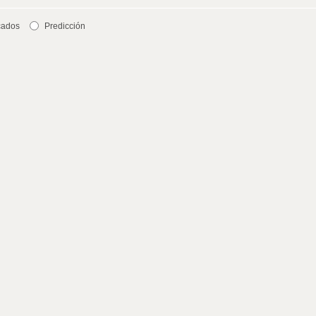
cados
Predicción