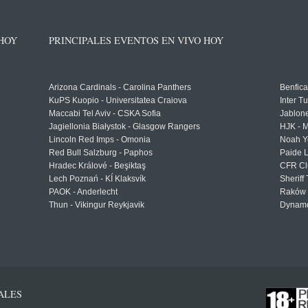
 HOY
PRINCIPALES EVENTOS EN VIVO HOY
Arizona Cardinals - Carolina Panthers
Benfica
KuPS Kuopio - Universitatea Craiova
Inter T
Maccabi Tel Aviv - CSKA Sofia
Jablon
Jagiellonia Białystok - Glasgow Rangers
HJK - M
Lincoln Red Imps - Omonia
Noah Y
Red Bull Salzburg - Paphos
Paide 
Hradec Králové - Beşiktaş
CFR Cl
Lech Poznań - KÍ Klaksvík
Sheriff 
PAOK - Anderlecht
Raków 
Thun - Vikingur Reykjavik
Dynamo
ALES