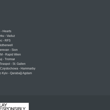
 - Hearts
urku - Vaduz
ec - RFS
otherwell
erevan - Sion
LM - Rapid Wien
uj - Tromsø
Tiraspol - St. Gallen
Częstochowa - Hammarby
 Kyiv - Qarabağ Agdam