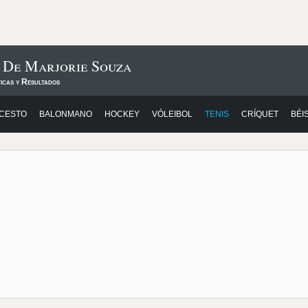
s De Marjorie Souza
icas y Resultados
CESTO
BALONMANO
HOCKEY
VÓLEIBOL
TENIS
CRÍQUET
BÉI