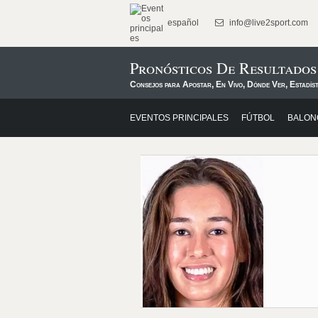
español
info@live2sport.com
Pronósticos De Resultado
Consejos para Apostar, En Vivo, Dónde Ver, Estadíst
EVENTOS PRINCIPALES
FÚTBOL
BALON