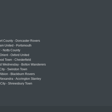
rt County - Doncaster Rovers
am United - Portsmouth
 - Notts County
Orient - Oxford United
od Town - Chesterfield
eld Wednesday - Bolton Wanderers
 City - Swindon Town
Albion - Blackburn Rovers
lexandra - Accrington Stanley
 City - Shrewsbury Town