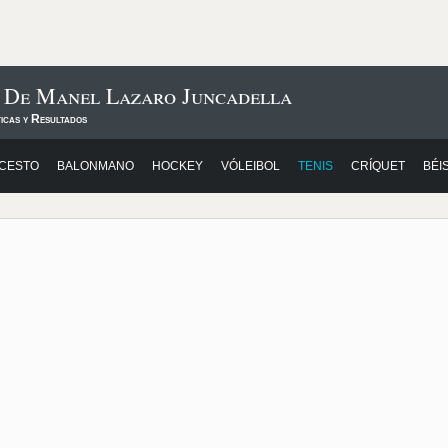
s De Manel Lazaro Juncadella
icas y Resultados
CESTO
BALONMANO
HOCKEY
VÓLEIBOL
TENIS
CRÍQUET
BÉI