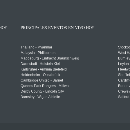
 HOY
PRINCIPALES EVENTOS EN VIVO HOY
Thailand - Myanmar
Stockpo
Malaysia - Philippines
West H
Magdeburg - Eintracht Braunschweig
Burnley
Darmstadt - Holstein Kiel
Leyton 
Karlsruher - Arminia Bielefeld
Fleetwo
Heidenheim - Osnabrück
Sheffi
Cambridge United - Barnet
Cardiff
Queens Park Rangers - Millwall
Burton 
Derby County - Lincoln City
Crewe A
Barnsley - Wigan Athletic
Salford