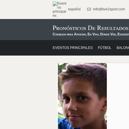
español
info@live2sport.com
Pronósticos De Resultado
Consejos para Apostar, En Vivo, Dónde Ver, Estadíst
EVENTOS PRINCIPALES
FÚTBOL
BALON