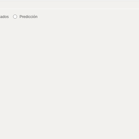
cados
Predicción