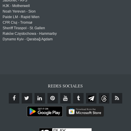
Jablonec - RFS
HJK - Motherwell
Noah Yerevan - Sion
Paide LM - Rapid Wien
CFR Cluj - Tromsø
Sheriff Tiraspol - St. Gallen
Raków Częstochowa - Hammarby
Dynamo Kyiv - Qarabağ Agdam
REDES SOCIALES