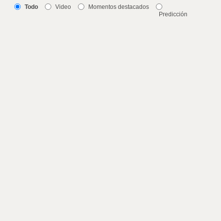
Todo
Video
Momentos destacados
Predicción