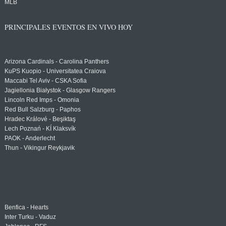
MLB
PRINCIPALES EVENTOS EN VIVO HOY
Arizona Cardinals - Carolina Panthers
KuPS Kuopio - Universitatea Craiova
Maccabi Tel Aviv - CSKA Sofia
Jagiellonia Białystok - Glasgow Rangers
Lincoln Red Imps - Omonia
Red Bull Salzburg - Paphos
Hradec Králové - Beşiktaş
Lech Poznań - KÍ Klaksvík
PAOK - Anderlecht
Thun - Vikingur Reykjavik
Benfica - Hearts
Inter Turku - Vaduz