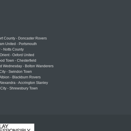
rt County - Doncaster Rovers
am United - Portsmouth
 - Notts County
Orient - Oxford United
od Town - Chesterfield
eld Wednesday - Bolton Wanderers
 City - Swindon Town
Albion - Blackburn Rovers
lexandra - Accrington Stanley
 City - Shrewsbury Town