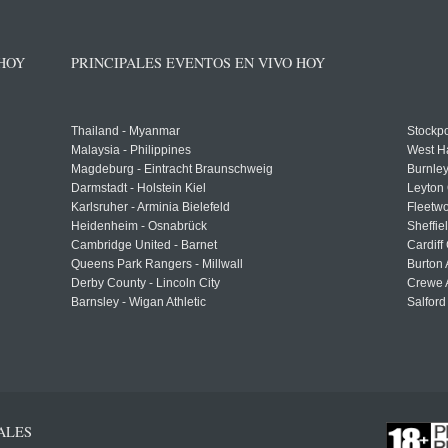
 HOY
PRINCIPALES EVENTOS EN VIVO HOY
Thailand - Myanmar
Stockpo
Malaysia - Philippines
West H
Magdeburg - Eintracht Braunschweig
Burnley
Darmstadt - Holstein Kiel
Leyton 
Karlsruher - Arminia Bielefeld
Fleetwo
Heidenheim - Osnabrück
Sheffi
Cambridge United - Barnet
Cardiff
Queens Park Rangers - Millwall
Burton 
Derby County - Lincoln City
Crewe A
Barnsley - Wigan Athletic
Salford
ALES