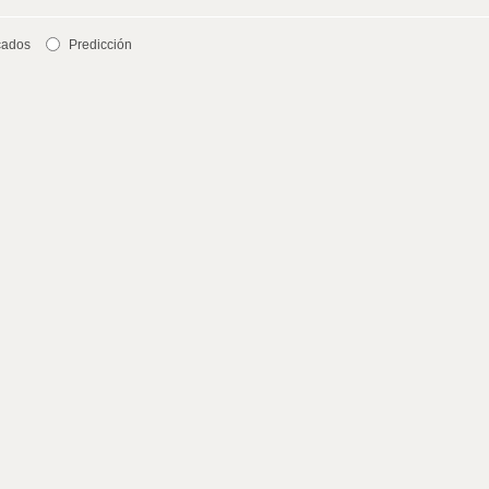
cados
Predicción