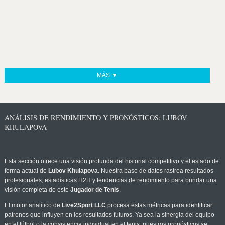
MÁS ▼
ANÁLISIS DE RENDIMIENTO Y PRONÓSTICOS: LUBOV
KHULAPOVA
Esta sección ofrece una visión profunda del historial competitivo y el estado de
forma actual de
Lubov Khulapova
. Nuestra base de datos rastrea resultados
profesionales, estadísticas H2H y tendencias de rendimiento para brindar una
visión completa de este
Jugador de Tenis
.
El motor analítico de
Live2Sport LLC
procesa estas métricas para identificar
patrones que influyen en los resultados futuros. Ya sea la sinergia del equipo
en el fútbol o la consistencia individual en el tenis, nuestros pronósticos se