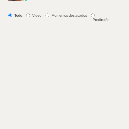
Todo
Video
Momentos destacados
Predicción