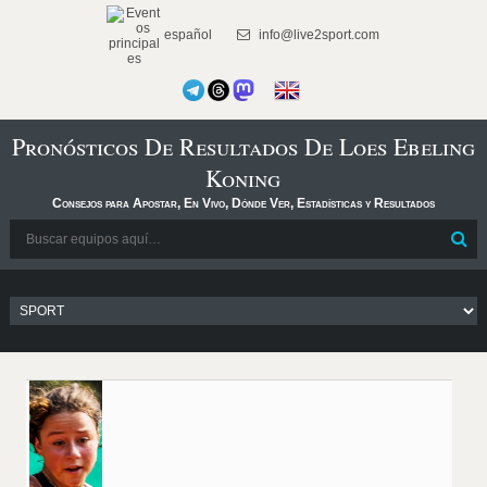
español
info@live2sport.com
Pronósticos De Resultados De Loes Ebeling
Koning
Consejos para Apostar, En Vivo, Dónde Ver, Estadísticas y Resultados