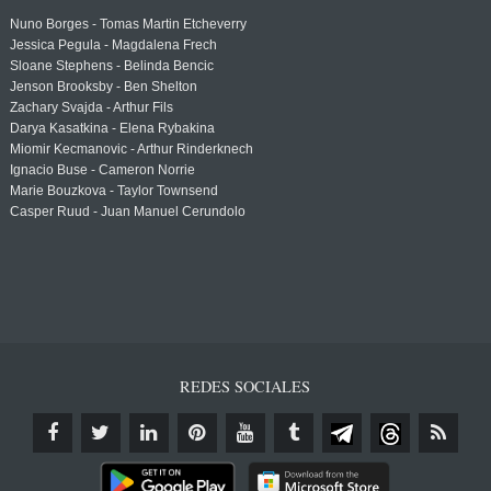
Nuno Borges - Tomas Martin Etcheverry
Jessica Pegula - Magdalena Frech
Sloane Stephens - Belinda Bencic
Jenson Brooksby - Ben Shelton
Zachary Svajda - Arthur Fils
Darya Kasatkina - Elena Rybakina
Miomir Kecmanovic - Arthur Rinderknech
Ignacio Buse - Cameron Norrie
Marie Bouzkova - Taylor Townsend
Casper Ruud - Juan Manuel Cerundolo
REDES SOCIALES