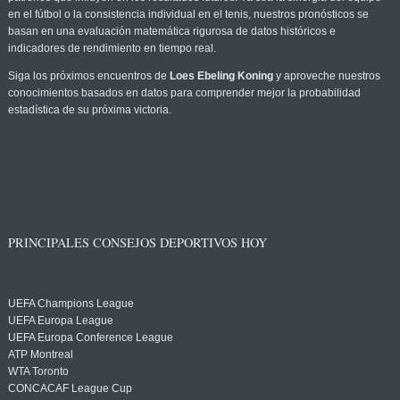
en el fútbol o la consistencia individual en el tenis, nuestros pronósticos se
basan en una evaluación matemática rigurosa de datos históricos e
indicadores de rendimiento en tiempo real.
Siga los próximos encuentros de
Loes Ebeling Koning
y aproveche nuestros
conocimientos basados en datos para comprender mejor la probabilidad
estadística de su próxima victoria.
PRINCIPALES CONSEJOS DEPORTIVOS HOY
UEFA Champions League
UEFA Europa League
UEFA Europa Conference League
ATP Montreal
WTA Toronto
CONCACAF League Cup