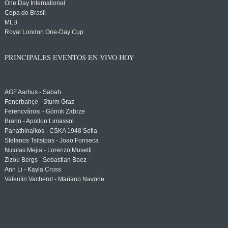
One Day International
Copa do Brasil
MLB
Royal London One-Day Cup
PRINCIPALES EVENTOS EN VIVO HOY
AGF Aarhus - Sabah
Fenerbahçe - Sturm Graz
Ferencvárosi - Górnik Zabrze
Brann - Apollon Limassol
Panathinaikos - CSKA 1948 Sofia
Stefanos Tsitsipas - Joao Fonseca
Nicolas Mejia - Lorenzo Musetti
Zizou Bergs - Sebastian Baez
Ann Li - Kayla Cross
Valentin Vacherot - Mariano Navone