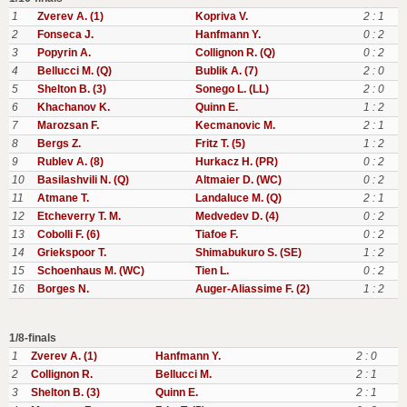
1
Zverev A. (1)
Kopriva V.
2 : 1
2
Fonseca J.
Hanfmann Y.
0 : 2
3
Popyrin A.
Collignon R. (Q)
0 : 2
4
Bellucci M. (Q)
Bublik A. (7)
2 : 0
5
Shelton B. (3)
Sonego L. (LL)
2 : 0
6
Khachanov K.
Quinn E.
1 : 2
7
Marozsan F.
Kecmanovic M.
2 : 1
8
Bergs Z.
Fritz T. (5)
1 : 2
9
Rublev A. (8)
Hurkacz H. (PR)
0 : 2
10
Basilashvili N. (Q)
Altmaier D. (WC)
0 : 2
11
Atmane T.
Landaluce M. (Q)
2 : 1
12
Etcheverry T. M.
Medvedev D. (4)
0 : 2
13
Cobolli F. (6)
Tiafoe F.
0 : 2
14
Griekspoor T.
Shimabukuro S. (SE)
1 : 2
15
Schoenhaus M. (WC)
Tien L.
0 : 2
16
Borges N.
Auger-Aliassime F. (2)
1 : 2
1/8-finals
1
Zverev A. (1)
Hanfmann Y.
2 : 0
2
Collignon R.
Bellucci M.
2 : 1
3
Shelton B. (3)
Quinn E.
2 : 1