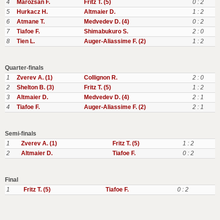
4
Marozsan F.
Fritz T. (5)
0 : 2
5
Hurkacz H.
Altmaier D.
1 : 2
6
Atmane T.
Medvedev D. (4)
0 : 2
7
Tiafoe F.
Shimabukuro S.
2 : 0
8
Tien L.
Auger-Aliassime F. (2)
1 : 2
Quarter-finals
1
Zverev A. (1)
Collignon R.
2 : 0
2
Shelton B. (3)
Fritz T. (5)
1 : 2
3
Altmaier D.
Medvedev D. (4)
2 : 1
4
Tiafoe F.
Auger-Aliassime F. (2)
2 : 1
Semi-finals
1
Zverev A. (1)
Fritz T. (5)
1 : 2
2
Altmaier D.
Tiafoe F.
0 : 2
Final
1
Fritz T. (5)
Tiafoe F.
0 : 2