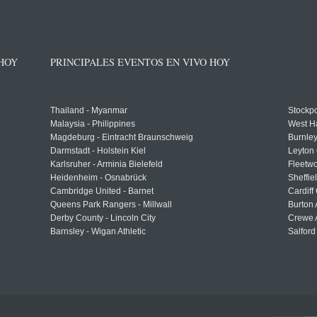
 HOY
PRINCIPALES EVENTOS EN VIVO HOY
Thailand - Myanmar
Stockpo
Malaysia - Philippines
West H
Magdeburg - Eintracht Braunschweig
Burnley
Darmstadt - Holstein Kiel
Leyton 
Karlsruher - Arminia Bielefeld
Fleetwo
Heidenheim - Osnabrück
Sheffi
Cambridge United - Barnet
Cardiff
Queens Park Rangers - Millwall
Burton 
Derby County - Lincoln City
Crewe A
Barnsley - Wigan Athletic
Salford