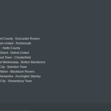
rt County - Doncaster Rovers
am United - Portsmouth
 - Notts County
Orient - Oxford United
od Town - Chesterfield
eld Wednesday - Bolton Wanderers
 City - Swindon Town
Albion - Blackburn Rovers
lexandra - Accrington Stanley
 City - Shrewsbury Town