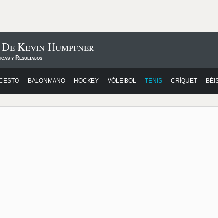
s De Kevin Humpfner
icas y Resultados
CESTO
BALONMANO
HOCKEY
VÓLEIBOL
TENIS
CRÍQUET
BÉI