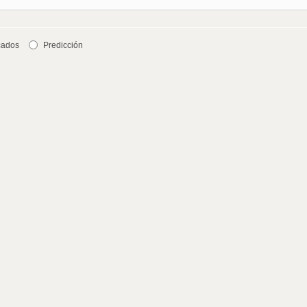
cados
Predicción