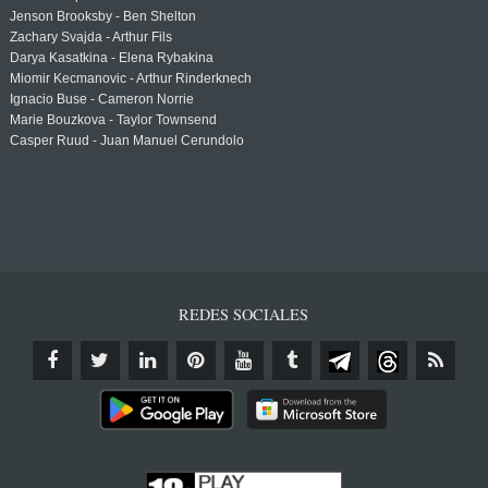
Jenson Brooksby - Ben Shelton
Zachary Svajda - Arthur Fils
Darya Kasatkina - Elena Rybakina
Miomir Kecmanovic - Arthur Rinderknech
Ignacio Buse - Cameron Norrie
Marie Bouzkova - Taylor Townsend
Casper Ruud - Juan Manuel Cerundolo
REDES SOCIALES