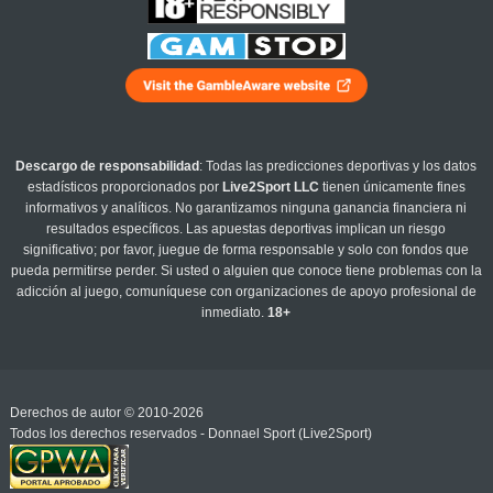
Descargo de responsabilidad
: Todas las predicciones deportivas y los datos
estadísticos proporcionados por
Live2Sport LLC
tienen únicamente fines
informativos y analíticos. No garantizamos ninguna ganancia financiera ni
resultados específicos. Las apuestas deportivas implican un riesgo
significativo; por favor, juegue de forma responsable y solo con fondos que
pueda permitirse perder. Si usted o alguien que conoce tiene problemas con la
adicción al juego, comuníquese con organizaciones de apoyo profesional de
inmediato.
18+
Derechos de autor © 2010-2026
Todos los derechos reservados - Donnael Sport (Live2Sport)