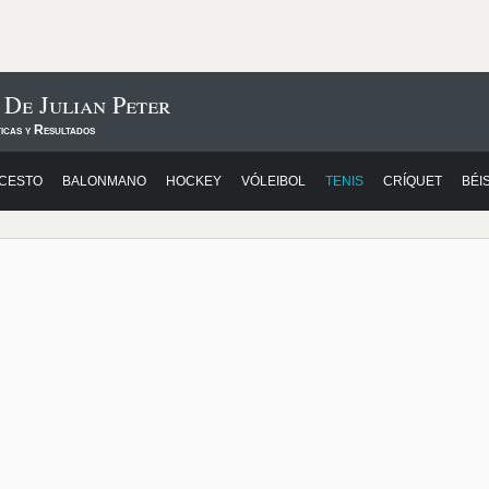
 De Julian Peter
icas y Resultados
CESTO
BALONMANO
HOCKEY
VÓLEIBOL
TENIS
CRÍQUET
BÉI