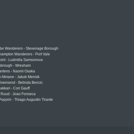
e Wanderers - Stevenage Borough
hampton Wanderers - Port Vale
oint - Ludmilla Samsonova
sbrough - Wrexham
ertens - Naomi Osaka
e Atmane - Jakub Mensik
Townsend - Belinda Bencic
akkari - Cori Gauff
 Ruud - Joao Fonseca
Popyrin - Thiago Augustin Tirante