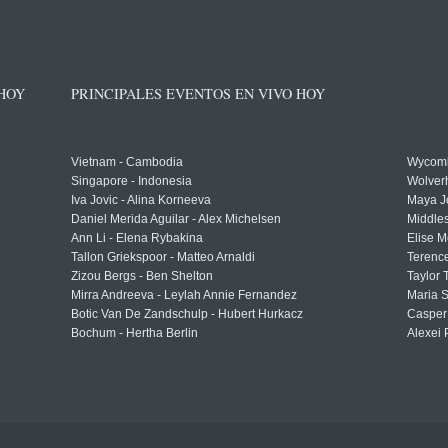
 HOY
PRINCIPALES EVENTOS EN VIVO HOY
Vietnam - Cambodia
Wycomb
Singapore - Indonesia
Wolver
Iva Jovic - Alina Korneeva
Maya J
Daniel Merida Aguilar - Alex Michelsen
Middle
Ann Li - Elena Rybakina
Elise M
Tallon Griekspoor - Matteo Arnaldi
Terenc
Zizou Bergs - Ben Shelton
Taylor 
Mirra Andreeva - Leylah Annie Fernandez
Maria S
Botic Van De Zandschulp - Hubert Hurkacz
Casper
Bochum - Hertha Berlin
Alexei 