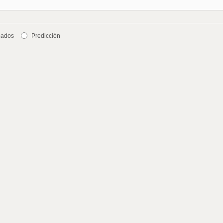
cados
Predicción