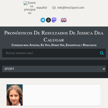
español
info@live2sport.com
Pronósticos De Resultados De Jessica Dea
Calugar
Consejos para Apostar, En Vivo, Dónde Ver, Estadísticas y Resultados