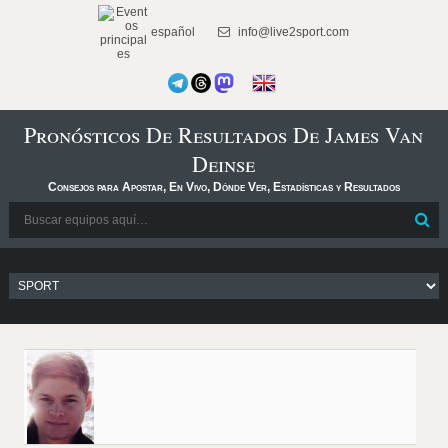
español
info@live2sport.com
Pronósticos De Resultados De James Van
Deinse
Consejos para Apostar, En Vivo, Dónde Ver, Estadísticas y Resultados