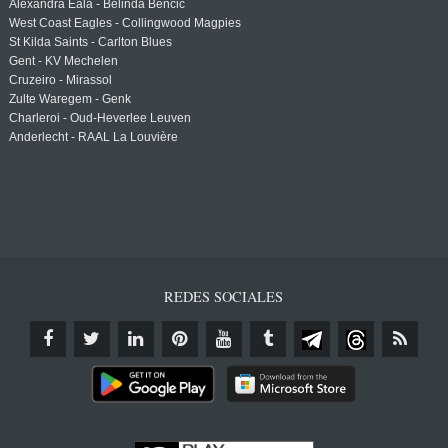
Alexandra Eala - Belinda Bencic
West Coast Eagles - Collingwood Magpies
St Kilda Saints - Carlton Blues
Gent - KV Mechelen
Cruzeiro - Mirassol
Zulte Waregem - Genk
Charleroi - Oud-Heverlee Leuven
Anderlecht - RAAL La Louvière
REDES SOCIALES