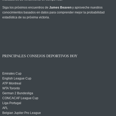
Siga los próximos encuentros de
James Beaven
y aproveche nuestros
conocimientos basados en datos para comprender mejor la probabilidad
estadística de su próxima victoria.
PRINCIPALES CONSEJOS DEPORTIVOS HOY
Emirates Cup
English League Cup
ATP Montreal
WTA Toronto
German 2 Bundesliga
CONCACAF League Cup
Liga Portugal
AFL
Belgian Jupiler Pro League