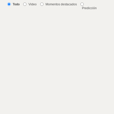
Todo
Video
Momentos destacados
Predicción