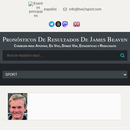
español
info@live2sport.com
Pronósticos De Resultados De James Beaven
Consejos para Apostar, En Vivo, Dónde Ver, Estadísticas y Resultados