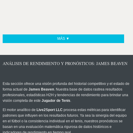
MÁS ▼
ANÁLISIS DE RENDIMIENTO Y PRONÓSTICOS: JAMES BEAVEN
Esta sección ofrece una visión profunda del historial competitivo y el estado de
forma actual de
James Beaven
. Nuestra base de datos rastrea resultados
profesionales, estadísticas H2H y tendencias de rendimiento para brindar una
visión completa de este
Jugador de Tenis
.
El motor analítico de
Live2Sport LLC
procesa estas métricas para identificar
patrones que influyen en los resultados futuros. Ya sea la sinergia del equipo
en el fútbol o la consistencia individual en el tenis, nuestros pronósticos se
basan en una evaluación matemática rigurosa de datos históricos e
indicadores de rendimiento en tiempo real.