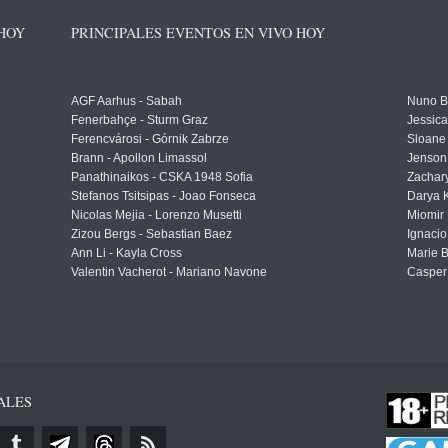
 HOY
PRINCIPALES EVENTOS EN VIVO HOY
AGF Aarhus - Sabah
Nuno Bo
Fenerbahçe - Sturm Graz
Jessic
Ferencvárosi - Górnik Zabrze
Sloane 
Brann - Apollon Limassol
Jenson
Panathinaikos - CSKA 1948 Sofia
Zachary
Stefanos Tsitsipas - Joao Fonseca
Darya K
Nicolas Mejia - Lorenzo Musetti
Miomir 
Zizou Bergs - Sebastian Baez
Ignacio
Ann Li - Kayla Cross
Marie 
Valentin Vacherot - Mariano Navone
Casper
ALES