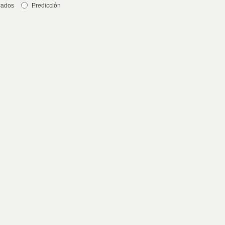
cados
Predicción