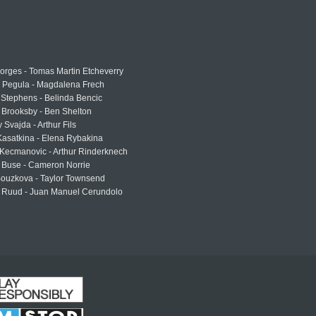
rges - Tomas Martin Etcheverry
a Pegula - Magdalena Frech
Stephens - Belinda Bencic
 Brooksby - Ben Shelton
 Svajda - Arthur Fils
asatkina - Elena Rybakina
Kecmanovic - Arthur Rinderknech
 Buse - Cameron Norrie
Bouzkova - Taylor Townsend
 Ruud - Juan Manuel Cerundolo