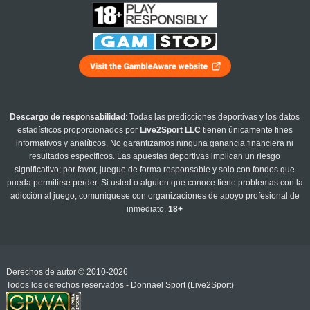
Descargo de responsabilidad
: Todas las predicciones deportivas y los datos
estadísticos proporcionados por
Live2Sport LLC
tienen únicamente fines
informativos y analíticos. No garantizamos ninguna ganancia financiera ni
resultados específicos. Las apuestas deportivas implican un riesgo
significativo; por favor, juegue de forma responsable y solo con fondos que
pueda permitirse perder. Si usted o alguien que conoce tiene problemas con la
adicción al juego, comuníquese con organizaciones de apoyo profesional de
inmediato.
18+
Derechos de autor © 2010-2026
Todos los derechos reservados - Donnael Sport (Live2Sport)