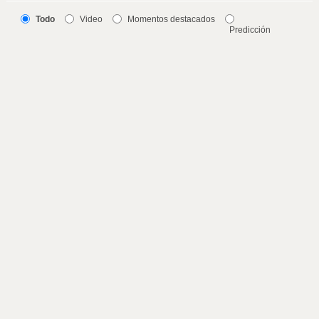
Todo
Video
Momentos destacados
Predicción