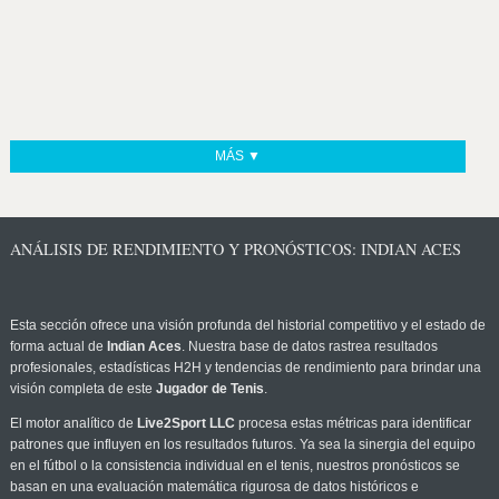
MÁS ▼
ANÁLISIS DE RENDIMIENTO Y PRONÓSTICOS: INDIAN ACES
Esta sección ofrece una visión profunda del historial competitivo y el estado de
forma actual de
Indian Aces
. Nuestra base de datos rastrea resultados
profesionales, estadísticas H2H y tendencias de rendimiento para brindar una
visión completa de este
Jugador de Tenis
.
El motor analítico de
Live2Sport LLC
procesa estas métricas para identificar
patrones que influyen en los resultados futuros. Ya sea la sinergia del equipo
en el fútbol o la consistencia individual en el tenis, nuestros pronósticos se
basan en una evaluación matemática rigurosa de datos históricos e