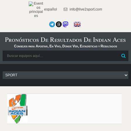
español
info@live2sport.com
Pronósticos De Resultados De Indian Aces
Consejos para Apostar, En Vivo, Dónde Ver, Estadísticas y Resultados