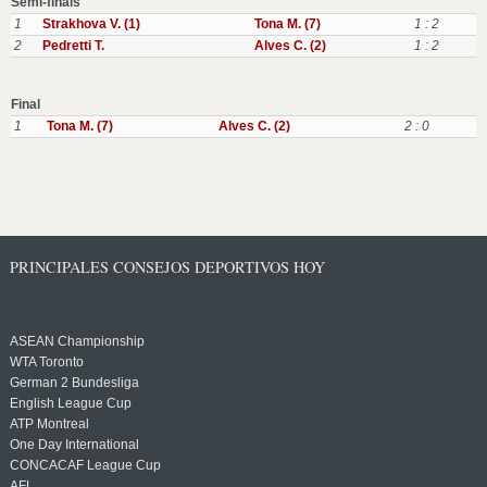
Semi-finals
1
Strakhova V. (1)
Tona M. (7)
1 : 2
2
Pedretti T.
Alves C. (2)
1 : 2
Final
1
Tona M. (7)
Alves C. (2)
2 : 0
PRINCIPALES CONSEJOS DEPORTIVOS HOY
ASEAN Championship
WTA Toronto
German 2 Bundesliga
English League Cup
ATP Montreal
One Day International
CONCACAF League Cup
AFL