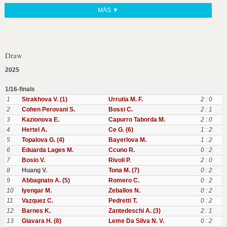
MÁS ▼
Draw
2025
1/16-finals
1
Strakhova V. (1)
Urrutia M. F.
2 : 0
2
Cohen Perovani S.
Bossi C.
2 : 1
3
Kazionova E.
Capurro Taborda M.
2 : 0
4
Hertel A.
Ce G. (6)
1 : 2
5
Topalova G. (4)
Bayerlova M.
1 : 2
6
Eduarda Lages M.
Ccuno R.
0 : 2
7
Bosio V.
Rivoli P.
2 : 0
8
Huang V.
Tona M. (7)
0 : 2
9
Abbagnato A. (5)
Romero C.
0 : 2
10
Iyengar M.
Zeballos N.
0 : 2
11
Vazquez C.
Pedretti T.
0 : 2
12
Barnes K.
Zantedeschi A. (3)
2 : 1
13
Giavara H. (8)
Leme Da Silva N. V.
0 : 2