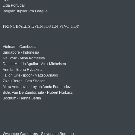
Liga Portugal
Belgian Jupiler Pro League
PRINCIPALES EVENTOS EN VIVO HOY
Vietnam - Cambodia
Singapore - Indonesia
Iva Jovic - Alina Korneeva
Daniel Merida Aguilar - Alex Michelsen
Ann Li - Elena Rybakina
Tallon Griekspoor - Matteo Arnaldi
Zizou Bergs - Ben Shelton
Mirra Andreeva - Leylah Annie Fernandez
Botic Van De Zandschulp - Hubert Hurkacz
Bochum - Hertha Berlin
Wycombe Wanderers - Stevenage Borough