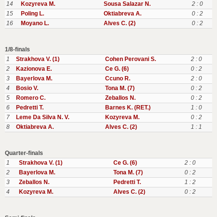
14
Kozyreva M.
Sousa Salazar N.
2 : 0
15
Poling L.
Oktiabreva A.
0 : 2
16
Moyano L.
Alves C. (2)
0 : 2
1/8-finals
1
Strakhova V. (1)
Cohen Perovani S.
2 : 0
2
Kazionova E.
Ce G. (6)
0 : 2
3
Bayerlova M.
Ccuno R.
2 : 0
4
Bosio V.
Tona M. (7)
0 : 2
5
Romero C.
Zeballos N.
0 : 2
6
Pedretti T.
Barnes K. (RET.)
1 : 0
7
Leme Da Silva N. V.
Kozyreva M.
0 : 2
8
Oktiabreva A.
Alves C. (2)
1 : 1
Quarter-finals
1
Strakhova V. (1)
Ce G. (6)
2 : 0
2
Bayerlova M.
Tona M. (7)
0 : 2
3
Zeballos N.
Pedretti T.
1 : 2
4
Kozyreva M.
Alves C. (2)
0 : 2