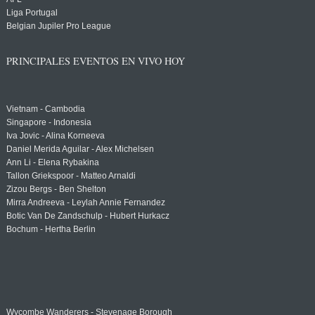
Liga Portugal
Belgian Jupiler Pro League
PRINCIPALES EVENTOS EN VIVO HOY
Vietnam - Cambodia
Singapore - Indonesia
Iva Jovic - Alina Korneeva
Daniel Merida Aguilar - Alex Michelsen
Ann Li - Elena Rybakina
Tallon Griekspoor - Matteo Arnaldi
Zizou Bergs - Ben Shelton
Mirra Andreeva - Leylah Annie Fernandez
Botic Van De Zandschulp - Hubert Hurkacz
Bochum - Hertha Berlin
Wycombe Wanderers - Stevenage Borough