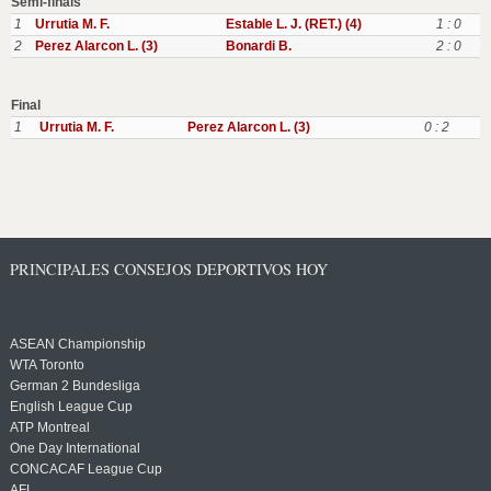
Semi-finals
1
Urrutia M. F.
Estable L. J. (RET.) (4)
1 : 0
2
Perez Alarcon L. (3)
Bonardi B.
2 : 0
Final
1
Urrutia M. F.
Perez Alarcon L. (3)
0 : 2
PRINCIPALES CONSEJOS DEPORTIVOS HOY
ASEAN Championship
WTA Toronto
German 2 Bundesliga
English League Cup
ATP Montreal
One Day International
CONCACAF League Cup
AFL