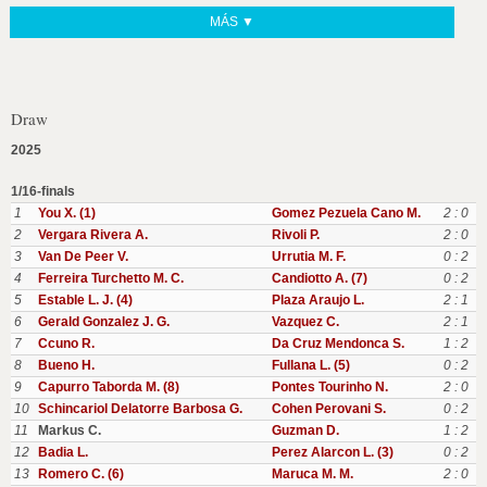
MÁS ▼
Draw
2025
1/16-finals
1
You X. (1)
Gomez Pezuela Cano M.
2 : 0
2
Vergara Rivera A.
Rivoli P.
2 : 0
3
Van De Peer V.
Urrutia M. F.
0 : 2
4
Ferreira Turchetto M. C.
Candiotto A. (7)
0 : 2
5
Estable L. J. (4)
Plaza Araujo L.
2 : 1
6
Gerald Gonzalez J. G.
Vazquez C.
2 : 1
7
Ccuno R.
Da Cruz Mendonca S.
1 : 2
8
Bueno H.
Fullana L. (5)
0 : 2
9
Capurro Taborda M. (8)
Pontes Tourinho N.
2 : 0
10
Schincariol Delatorre Barbosa G.
Cohen Perovani S.
0 : 2
11
Markus C.
Guzman D.
1 : 2
12
Badia L.
Perez Alarcon L. (3)
0 : 2
13
Romero C. (6)
Maruca M. M.
2 : 0