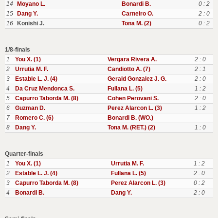
14
Moyano L.
Bonardi B.
0 : 2
15
Dang Y.
Carneiro O.
2 : 0
16
Konishi J.
Tona M. (2)
0 : 2
1/8-finals
1
You X. (1)
Vergara Rivera A.
2 : 0
2
Urrutia M. F.
Candiotto A. (7)
2 : 1
3
Estable L. J. (4)
Gerald Gonzalez J. G.
2 : 0
4
Da Cruz Mendonca S.
Fullana L. (5)
1 : 2
5
Capurro Taborda M. (8)
Cohen Perovani S.
2 : 0
6
Guzman D.
Perez Alarcon L. (3)
1 : 2
7
Romero C. (6)
Bonardi B. (WO.)
8
Dang Y.
Tona M. (RET.) (2)
1 : 0
Quarter-finals
1
You X. (1)
Urrutia M. F.
1 : 2
2
Estable L. J. (4)
Fullana L. (5)
2 : 0
3
Capurro Taborda M. (8)
Perez Alarcon L. (3)
0 : 2
4
Bonardi B.
Dang Y.
2 : 0