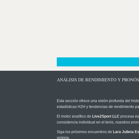
ANÁLISIS DE RENDIMIENTO Y PRONÓS
Esta sección ofrece una visión profunda del histo
estadísticas H2H y tendencias de rendimiento pa
El motor analítico de
Live2Sport LLC
procesa est
consistencia individual en el tenis, nuestros pr
Siga los próximos encuentros de
Lara Julieta E
victoria.