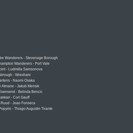
e Wanderers - Stevenage Borough
hampton Wanderers - Port Vale
oint - Ludmilla Samsonova
sbrough - Wrexham
ertens - Naomi Osaka
e Atmane - Jakub Mensik
Townsend - Belinda Bencic
akkari - Cori Gauff
 Ruud - Joao Fonseca
Popyrin - Thiago Augustin Tirante