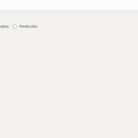
cados
Predicción