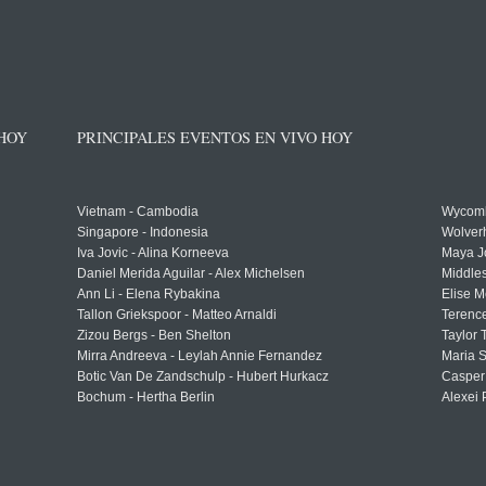
 HOY
PRINCIPALES EVENTOS EN VIVO HOY
Vietnam - Cambodia
Wycomb
Singapore - Indonesia
Wolver
Iva Jovic - Alina Korneeva
Maya J
Daniel Merida Aguilar - Alex Michelsen
Middle
Ann Li - Elena Rybakina
Elise M
Tallon Griekspoor - Matteo Arnaldi
Terenc
Zizou Bergs - Ben Shelton
Taylor 
Mirra Andreeva - Leylah Annie Fernandez
Maria S
Botic Van De Zandschulp - Hubert Hurkacz
Casper
Bochum - Hertha Berlin
Alexei 