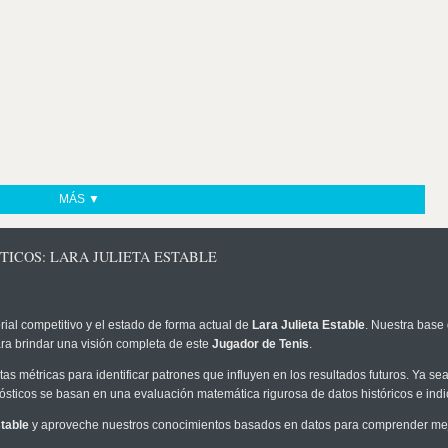
MÁS ▼
TICOS: LARA JULIETA ESTABLE
rial competitivo y el estado de forma actual de
Lara Julieta Estable
. Nuestra base 
ra brindar una visión completa de este
Jugador de Tenis
.
as métricas para identificar patrones que influyen en los resultados futuros. Ya sea 
onósticos se basan en una evaluación matemática rigurosa de datos históricos e ind
stable
y aproveche nuestros conocimientos basados en datos para comprender mejor