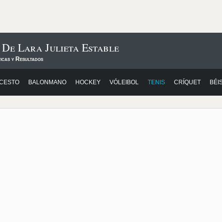
 De Lara Julieta Estable
icas y Resultados
CESTO
BALONMANO
HOCKEY
VÓLEIBOL
TENIS
CRÍQUET
BÉI