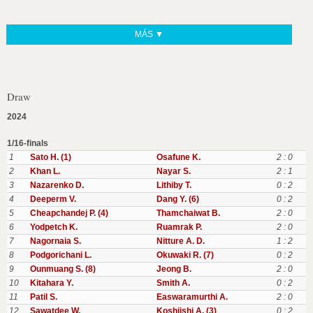
MÁS ▼
Draw
2024
1/16-finals
1
Sato H. (1)
Osafune K.
2 : 0
2
Khan L.
Nayar S.
2 : 1
3
Nazarenko D.
Lithiby T.
0 : 2
4
Deeperm V.
Dang Y. (6)
0 : 2
5
Cheapchandej P. (4)
Thamchaiwat B.
2 : 0
6
Yodpetch K.
Ruamrak P.
2 : 0
7
Nagornaia S.
Nitture A. D.
1 : 2
8
Podgorichani L.
Okuwaki R. (7)
0 : 2
9
Ounmuang S. (8)
Jeong B.
2 : 0
10
Kitahara Y.
Smith A.
0 : 2
11
Patil S.
Easwaramurthi A.
2 : 0
12
Sawatdee W.
Koshiishi A. (3)
0 : 2