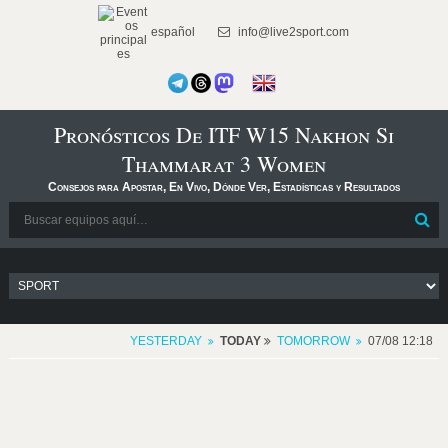
español
info@live2sport.com
Pronósticos De ITF W15 Nakhon Si
Thammarat 3 Women
Consejos para Apostar, En Vivo, Dónde Ver, Estadísticas y Resultados
YESTERDAY
TODAY
TOMORROW
07/08 12:18