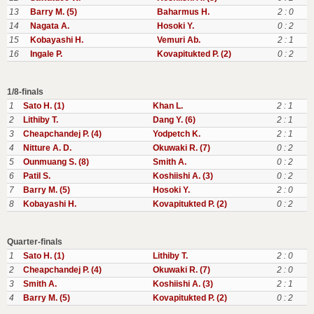
13
Barry M. (5)
Baharmus H.
2 : 0
14
Nagata A.
Hosoki Y.
0 : 2
15
Kobayashi H.
Vemuri Ab.
2 : 1
16
Ingale P.
Kovapitukted P. (2)
0 : 2
1/8-finals
1
Sato H. (1)
Khan L.
2 : 1
2
Lithiby T.
Dang Y. (6)
2 : 1
3
Cheapchandej P. (4)
Yodpetch K.
2 : 1
4
Nitture A. D.
Okuwaki R. (7)
0 : 2
5
Ounmuang S. (8)
Smith A.
0 : 2
6
Patil S.
Koshiishi A. (3)
0 : 2
7
Barry M. (5)
Hosoki Y.
2 : 0
8
Kobayashi H.
Kovapitukted P. (2)
0 : 2
Quarter-finals
1
Sato H. (1)
Lithiby T.
2 : 0
2
Cheapchandej P. (4)
Okuwaki R. (7)
2 : 0
3
Smith A.
Koshiishi A. (3)
2 : 1
4
Barry M. (5)
Kovapitukted P. (2)
0 : 2