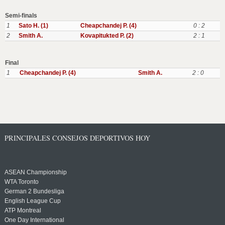
Semi-finals
1
Sato H. (1)
Cheapchandej P. (4)
0 : 2
2
Smith A.
Kovapitukted P. (2)
2 : 1
Final
1
Cheapchandej P. (4)
Smith A.
2 : 0
PRINCIPALES CONSEJOS DEPORTIVOS HOY
ASEAN Championship
WTA Toronto
German 2 Bundesliga
English League Cup
ATP Montreal
One Day International