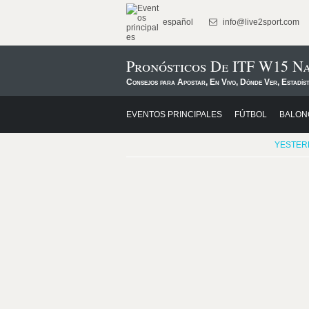
español
info@live2sport.com
Pronósticos De ITF W15 N
Consejos para Apostar, En Vivo, Dónde Ver, Estadíst
EVENTOS PRINCIPALES
FÚTBOL
BALON
YESTER