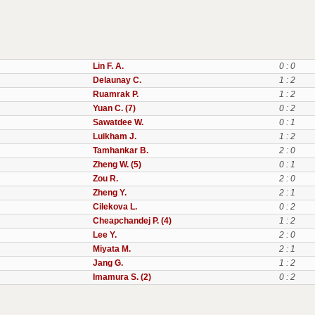
Lin F. A.
0 : 0
Delaunay C.
1 : 2
Ruamrak P.
1 : 2
Yuan C. (7)
0 : 2
Sawatdee W.
0 : 1
Luikham J.
1 : 2
Tamhankar B.
2 : 0
Zheng W. (5)
0 : 1
Zou R.
2 : 0
Zheng Y.
2 : 1
Cilekova L.
0 : 2
Cheapchandej P. (4)
1 : 2
Lee Y.
2 : 0
Miyata M.
2 : 1
Jang G.
1 : 2
Imamura S. (2)
0 : 2