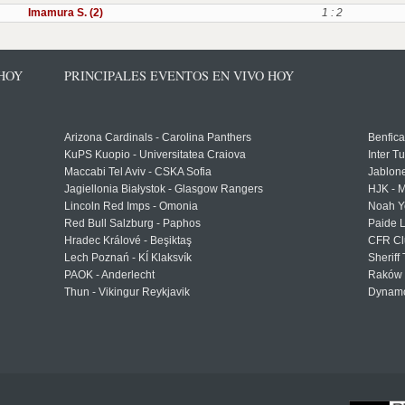
Imamura S. (2)
1 : 2
 HOY
PRINCIPALES EVENTOS EN VIVO HOY
Arizona Cardinals - Carolina Panthers
Benfica
KuPS Kuopio - Universitatea Craiova
Inter T
Maccabi Tel Aviv - CSKA Sofia
Jablon
Jagiellonia Białystok - Glasgow Rangers
HJK - M
Lincoln Red Imps - Omonia
Noah Y
Red Bull Salzburg - Paphos
Paide 
Hradec Králové - Beşiktaş
CFR Cl
Lech Poznań - KÍ Klaksvík
Sheriff 
PAOK - Anderlecht
Raków 
Thun - Vikingur Reykjavik
Dynamo