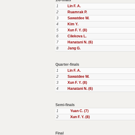
1/8-finals
1
Lin F. A.
2
Ruamrak P.
3
Sawatdee W.
4
Kim Y.
5
Xun F. Y. (8)
6
Cilekova L.
7
Hanatani N. (6)
8
Jang G.
Quarter-finals
1
Lin F. A.
2
Sawatdee W.
3
Xun F. Y. (8)
4
Hanatani N. (6)
Semi-finals
1
Yuan C. (7)
2
Xun F. Y. (8)
Final