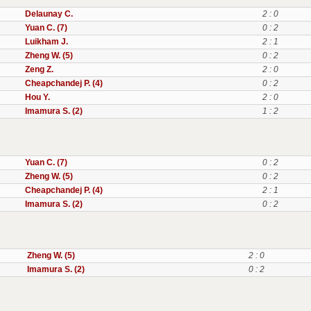
Delaunay C.
2 : 0
Yuan C. (7)
0 : 2
Luikham J.
2 : 1
Zheng W. (5)
0 : 2
Zeng Z.
2 : 0
Cheapchandej P. (4)
0 : 2
Hou Y.
2 : 0
Imamura S. (2)
1 : 2
Yuan C. (7)
0 : 2
Zheng W. (5)
0 : 2
Cheapchandej P. (4)
2 : 1
Imamura S. (2)
0 : 2
Zheng W. (5)
2 : 0
Imamura S. (2)
0 : 2