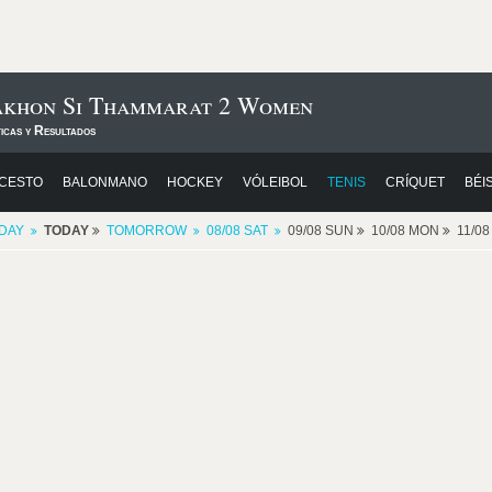
akhon Si Thammarat 2 Women
icas y Resultados
CESTO
BALONMANO
HOCKEY
VÓLEIBOL
TENIS
CRÍQUET
BÉI
DAY
TODAY
TOMORROW
08/08 SAT
09/08 SUN
10/08 MON
11/0