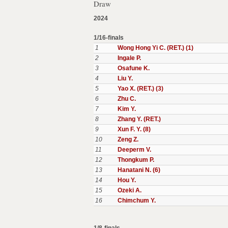
Draw
2024
1/16-finals
1
Wong Hong Yi C. (RET.) (1)
2
Ingale P.
3
Osafune K.
4
Liu Y.
5
Yao X. (RET.) (3)
6
Zhu C.
7
Kim Y.
8
Zhang Y. (RET.)
9
Xun F. Y. (8)
10
Zeng Z.
11
Deeperm V.
12
Thongkum P.
13
Hanatani N. (6)
14
Hou Y.
15
Ozeki A.
16
Chimchum Y.