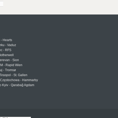
 - Hearts
urku - Vaduz
ec - RFS
otherwell
erevan - Sion
LM - Rapid Wien
uj - Tromsø
Tiraspol - St. Gallen
Częstochowa - Hammarby
 Kyiv - Qarabağ Agdam