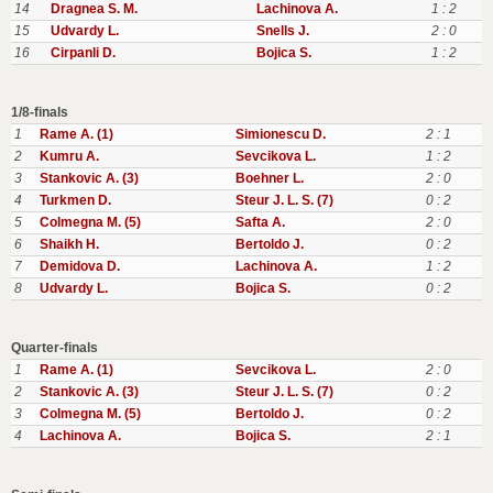
14
Dragnea S. M.
Lachinova A.
1 : 2
15
Udvardy L.
Snells J.
2 : 0
16
Cirpanli D.
Bojica S.
1 : 2
1/8-finals
1
Rame A. (1)
Simionescu D.
2 : 1
2
Kumru A.
Sevcikova L.
1 : 2
3
Stankovic A. (3)
Boehner L.
2 : 0
4
Turkmen D.
Steur J. L. S. (7)
0 : 2
5
Colmegna M. (5)
Safta A.
2 : 0
6
Shaikh H.
Bertoldo J.
0 : 2
7
Demidova D.
Lachinova A.
1 : 2
8
Udvardy L.
Bojica S.
0 : 2
Quarter-finals
1
Rame A. (1)
Sevcikova L.
2 : 0
2
Stankovic A. (3)
Steur J. L. S. (7)
0 : 2
3
Colmegna M. (5)
Bertoldo J.
0 : 2
4
Lachinova A.
Bojica S.
2 : 1