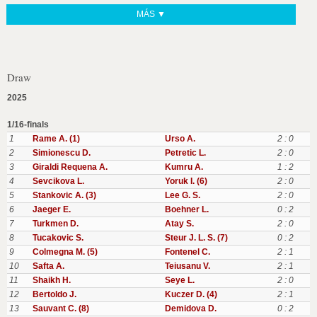
MÁS ▼
Draw
2025
1/16-finals
1
Rame A. (1)
Urso A.
2 : 0
2
Simionescu D.
Petretic L.
2 : 0
3
Giraldi Requena A.
Kumru A.
1 : 2
4
Sevcikova L.
Yoruk I. (6)
2 : 0
5
Stankovic A. (3)
Lee G. S.
2 : 0
6
Jaeger E.
Boehner L.
0 : 2
7
Turkmen D.
Atay S.
2 : 0
8
Tucakovic S.
Steur J. L. S. (7)
0 : 2
9
Colmegna M. (5)
Fontenel C.
2 : 1
10
Safta A.
Teiusanu V.
2 : 1
11
Shaikh H.
Seye L.
2 : 0
12
Bertoldo J.
Kuczer D. (4)
2 : 1
13
Sauvant C. (8)
Demidova D.
0 : 2