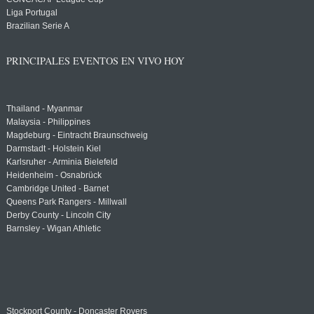
Liga Portugal
Brazilian Serie A
PRINCIPALES EVENTOS EN VIVO HOY
Thailand - Myanmar
Malaysia - Philippines
Magdeburg - Eintracht Braunschweig
Darmstadt - Holstein Kiel
Karlsruher - Arminia Bielefeld
Heidenheim - Osnabrück
Cambridge United - Barnet
Queens Park Rangers - Millwall
Derby County - Lincoln City
Barnsley - Wigan Athletic
Stockport County - Doncaster Rovers