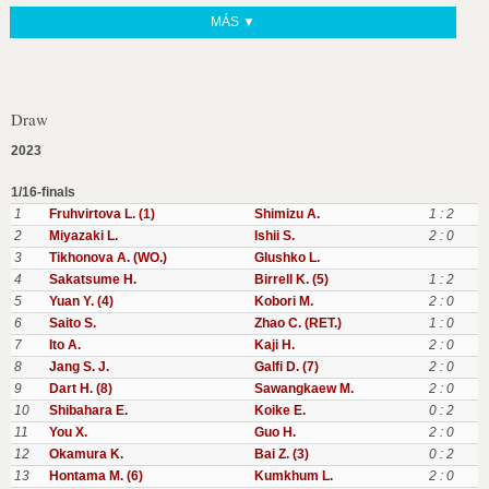
MÁS ▼
Draw
2023
1/16-finals
1
Fruhvirtova L. (1)
Shimizu A.
1 : 2
2
Miyazaki L.
Ishii S.
2 : 0
3
Tikhonova A. (WO.)
Glushko L.
4
Sakatsume H.
Birrell K. (5)
1 : 2
5
Yuan Y. (4)
Kobori M.
2 : 0
6
Saito S.
Zhao C. (RET.)
1 : 0
7
Ito A.
Kaji H.
2 : 0
8
Jang S. J.
Galfi D. (7)
2 : 0
9
Dart H. (8)
Sawangkaew M.
2 : 0
10
Shibahara E.
Koike E.
0 : 2
11
You X.
Guo H.
2 : 0
12
Okamura K.
Bai Z. (3)
0 : 2
13
Hontama M. (6)
Kumkhum L.
2 : 0