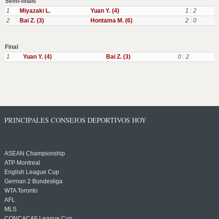
Semi-finals
1
Miyazaki L.
Yuan Y. (4)
1 : 2
2
Bai Z. (3)
Hontama M. (6)
2 : 0
Final
1
Yuan Y. (4)
Bai Z. (3)
0 : 2
PRINCIPALES CONSEJOS DEPORTIVOS HOY
ASEAN Championship
ATP Montreal
English League Cup
German 2 Bundesliga
WTA Toronto
AFL
MLS
CONCACAF League Cup