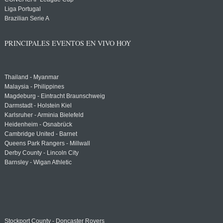
Liga Portugal
Brazilian Serie A
PRINCIPALES EVENTOS EN VIVO HOY
Thailand - Myanmar
Malaysia - Philippines
Magdeburg - Eintracht Braunschweig
Darmstadt - Holstein Kiel
Karlsruher - Arminia Bielefeld
Heidenheim - Osnabrück
Cambridge United - Barnet
Queens Park Rangers - Millwall
Derby County - Lincoln City
Barnsley - Wigan Athletic
Stockport County - Doncaster Rovers