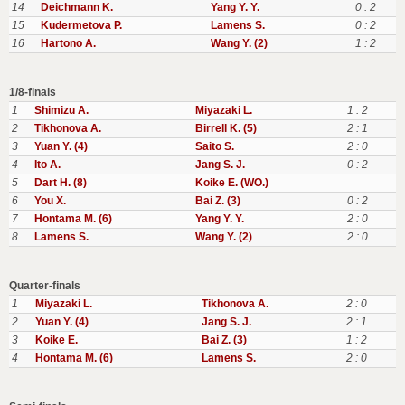
14
Deichmann K.
Yang Y. Y.
0 : 2
15
Kudermetova P.
Lamens S.
0 : 2
16
Hartono A.
Wang Y. (2)
1 : 2
1/8-finals
1
Shimizu A.
Miyazaki L.
1 : 2
2
Tikhonova A.
Birrell K. (5)
2 : 1
3
Yuan Y. (4)
Saito S.
2 : 0
4
Ito A.
Jang S. J.
0 : 2
5
Dart H. (8)
Koike E. (WO.)
6
You X.
Bai Z. (3)
0 : 2
7
Hontama M. (6)
Yang Y. Y.
2 : 0
8
Lamens S.
Wang Y. (2)
2 : 0
Quarter-finals
1
Miyazaki L.
Tikhonova A.
2 : 0
2
Yuan Y. (4)
Jang S. J.
2 : 1
3
Koike E.
Bai Z. (3)
1 : 2
4
Hontama M. (6)
Lamens S.
2 : 0