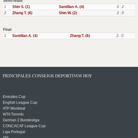
Semi-finals
1
Shin S. (1)
Santillan A. (4)
0 : 2
2
Zhang T. (6)
Shin W. (2)
2 : 0
Final
1
Santillan A. (4)
Zhang T. (6)
2 : 0
PRINCIPALES CONSEJOS DEPORTIVOS HOY
Emirates Cup
English League Cup
ATP Montreal
WTA Toronto
German 2 Bundesliga
CONCACAF League Cup
Liga Portugal
AFL