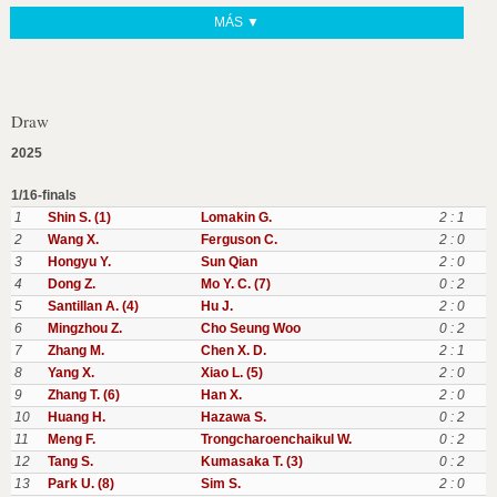
MÁS ▼
Draw
2025
1/16-finals
1
Shin S. (1)
Lomakin G.
2 : 1
2
Wang X.
Ferguson C.
2 : 0
3
Hongyu Y.
Sun Qian
2 : 0
4
Dong Z.
Mo Y. C. (7)
0 : 2
5
Santillan A. (4)
Hu J.
2 : 0
6
Mingzhou Z.
Cho Seung Woo
0 : 2
7
Zhang M.
Chen X. D.
2 : 1
8
Yang X.
Xiao L. (5)
2 : 0
9
Zhang T. (6)
Han X.
2 : 0
10
Huang H.
Hazawa S.
0 : 2
11
Meng F.
Trongcharoenchaikul W.
0 : 2
12
Tang S.
Kumasaka T. (3)
0 : 2
13
Park U. (8)
Sim S.
2 : 0