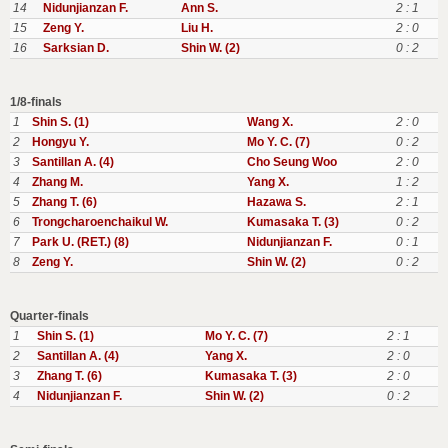
14
Nidunjianzan F.
Ann S.
2 : 1
15
Zeng Y.
Liu H.
2 : 0
16
Sarksian D.
Shin W. (2)
0 : 2
1/8-finals
1
Shin S. (1)
Wang X.
2 : 0
2
Hongyu Y.
Mo Y. C. (7)
0 : 2
3
Santillan A. (4)
Cho Seung Woo
2 : 0
4
Zhang M.
Yang X.
1 : 2
5
Zhang T. (6)
Hazawa S.
2 : 1
6
Trongcharoenchaikul W.
Kumasaka T. (3)
0 : 2
7
Park U. (RET.) (8)
Nidunjianzan F.
0 : 1
8
Zeng Y.
Shin W. (2)
0 : 2
Quarter-finals
1
Shin S. (1)
Mo Y. C. (7)
2 : 1
2
Santillan A. (4)
Yang X.
2 : 0
3
Zhang T. (6)
Kumasaka T. (3)
2 : 0
4
Nidunjianzan F.
Shin W. (2)
0 : 2