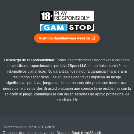
Descargo de responsabilidad
: Todas las predicciones deportivas y los datos
estadísticos proporcionados por
Live2Sport LLC
tienen únicamente fines
informativos y analíticos. No garantizamos ninguna ganancia financiera ni
resultados específicos. Las apuestas deportivas implican un riesgo
significativo; por favor, juegue de forma responsable y solo con fondos que
pueda permitirse perder. Si usted o alguien que conoce tiene problemas con la
adicción al juego, comuníquese con organizaciones de apoyo profesional de
inmediato.
18+
Derechos de autor © 2010-2026
Todos los derechos reservados - Donnael Sport (Live2Sport)