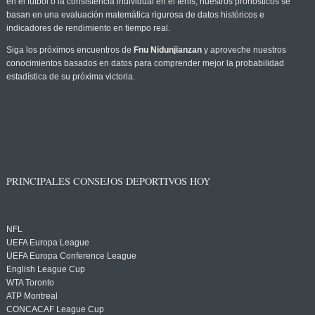
en el fútbol o la consistencia individual en el tenis, nuestros pronósticos se
basan en una evaluación matemática rigurosa de datos históricos e
indicadores de rendimiento en tiempo real.
Siga los próximos encuentros de
Fnu Nidunjianzan
y aproveche nuestros
conocimientos basados en datos para comprender mejor la probabilidad
estadística de su próxima victoria.
PRINCIPALES CONSEJOS DEPORTIVOS HOY
NFL
UEFA Europa League
UEFA Europa Conference League
English League Cup
WTA Toronto
ATP Montreal
CONCACAF League Cup