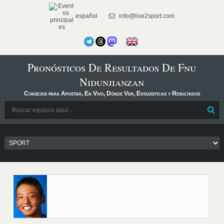
español
info@live2sport.com
Pronósticos De Resultados De Fnu
Nidunjianzan
Consejos para Apostar, En Vivo, Dónde Ver, Estadísticas y Resultados