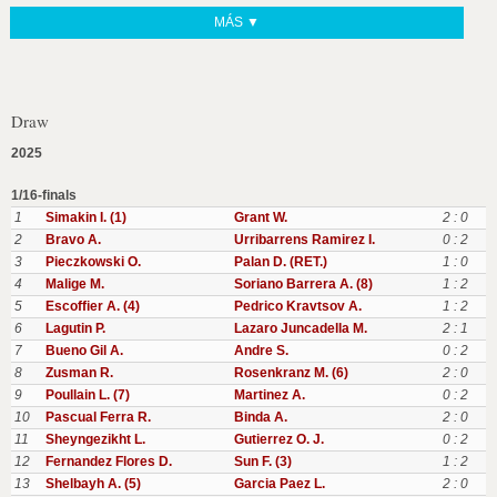
MÁS ▼
Draw
2025
1/16-finals
1
Simakin I. (1)
Grant W.
2 : 0
2
Bravo A.
Urribarrens Ramirez I.
0 : 2
3
Pieczkowski O.
Palan D. (RET.)
1 : 0
4
Malige M.
Soriano Barrera A. (8)
1 : 2
5
Escoffier A. (4)
Pedrico Kravtsov A.
1 : 2
6
Lagutin P.
Lazaro Juncadella M.
2 : 1
7
Bueno Gil A.
Andre S.
0 : 2
8
Zusman R.
Rosenkranz M. (6)
2 : 0
9
Poullain L. (7)
Martinez A.
0 : 2
10
Pascual Ferra R.
Binda A.
2 : 0
11
Sheyngezikht L.
Gutierrez O. J.
0 : 2
12
Fernandez Flores D.
Sun F. (3)
1 : 2
13
Shelbayh A. (5)
Garcia Paez L.
2 : 0