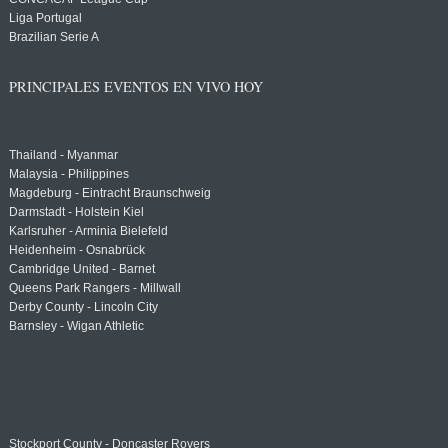
Liga Portugal
Brazilian Serie A
PRINCIPALES EVENTOS EN VIVO HOY
Thailand - Myanmar
Malaysia - Philippines
Magdeburg - Eintracht Braunschweig
Darmstadt - Holstein Kiel
Karlsruher - Arminia Bielefeld
Heidenheim - Osnabrück
Cambridge United - Barnet
Queens Park Rangers - Millwall
Derby County - Lincoln City
Barnsley - Wigan Athletic
Stockport County - Doncaster Rovers