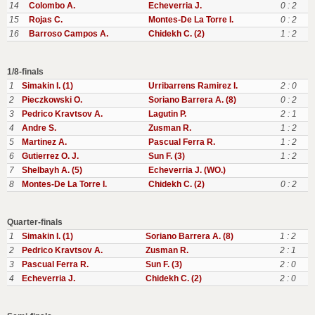
14
Colombo A.
Echeverria J.
0 : 2
15
Rojas C.
Montes-De La Torre I.
0 : 2
16
Barroso Campos A.
Chidekh C. (2)
1 : 2
1/8-finals
1
Simakin I. (1)
Urribarrens Ramirez I.
2 : 0
2
Pieczkowski O.
Soriano Barrera A. (8)
0 : 2
3
Pedrico Kravtsov A.
Lagutin P.
2 : 1
4
Andre S.
Zusman R.
1 : 2
5
Martinez A.
Pascual Ferra R.
1 : 2
6
Gutierrez O. J.
Sun F. (3)
1 : 2
7
Shelbayh A. (5)
Echeverria J. (WO.)
8
Montes-De La Torre I.
Chidekh C. (2)
0 : 2
Quarter-finals
1
Simakin I. (1)
Soriano Barrera A. (8)
1 : 2
2
Pedrico Kravtsov A.
Zusman R.
2 : 1
3
Pascual Ferra R.
Sun F. (3)
2 : 0
4
Echeverria J.
Chidekh C. (2)
2 : 0