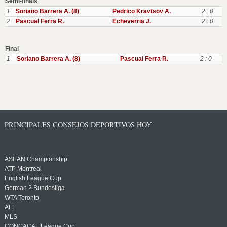
Semi-finals
1
Soriano Barrera A. (8)
Pedrico Kravtsov A.
2 : 0
2
Pascual Ferra R.
Echeverria J.
2 : 0
Final
1
Soriano Barrera A. (8)
Pascual Ferra R.
2 : 0
PRINCIPALES CONSEJOS DEPORTIVOS HOY
ASEAN Championship
ATP Montreal
English League Cup
German 2 Bundesliga
WTA Toronto
AFL
MLS
CONCACAF League Cup