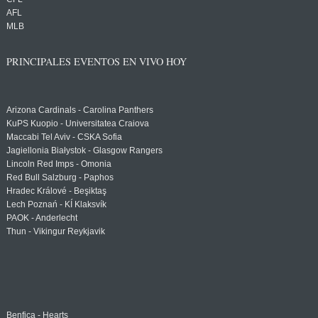
AFL
MLB
PRINCIPALES EVENTOS EN VIVO HOY
Arizona Cardinals - Carolina Panthers
KuPS Kuopio - Universitatea Craiova
Maccabi Tel Aviv - CSKA Sofia
Jagiellonia Białystok - Glasgow Rangers
Lincoln Red Imps - Omonia
Red Bull Salzburg - Paphos
Hradec Králové - Beşiktaş
Lech Poznań - KÍ Klaksvík
PAOK - Anderlecht
Thun - Vikingur Reykjavik
Benfica - Hearts