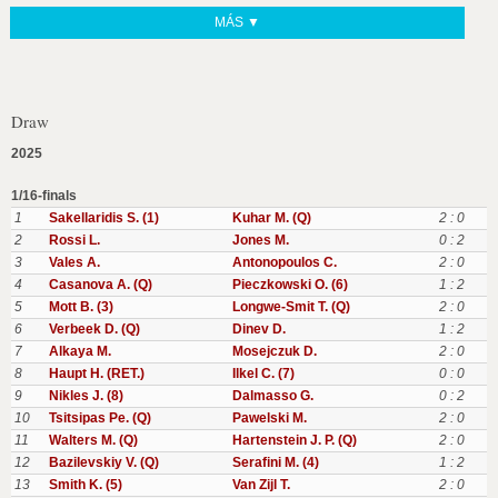
MÁS ▼
Draw
2025
1/16-finals
1
Sakellaridis S. (1)
Kuhar M. (Q)
2 : 0
2
Rossi L.
Jones M.
0 : 2
3
Vales A.
Antonopoulos C.
2 : 0
4
Casanova A. (Q)
Pieczkowski O. (6)
1 : 2
5
Mott B. (3)
Longwe-Smit T. (Q)
2 : 0
6
Verbeek D. (Q)
Dinev D.
1 : 2
7
Alkaya M.
Mosejczuk D.
2 : 0
8
Haupt H. (RET.)
Ilkel C. (7)
0 : 0
9
Nikles J. (8)
Dalmasso G.
0 : 2
10
Tsitsipas Pe. (Q)
Pawelski M.
2 : 0
11
Walters M. (Q)
Hartenstein J. P. (Q)
2 : 0
12
Bazilevskiy V. (Q)
Serafini M. (4)
1 : 2
13
Smith K. (5)
Van Zijl T.
2 : 0