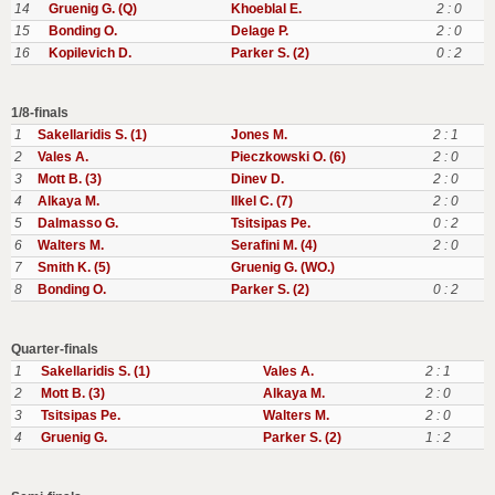
14
Gruenig G. (Q)
Khoeblal E.
2 : 0
15
Bonding O.
Delage P.
2 : 0
16
Kopilevich D.
Parker S. (2)
0 : 2
1/8-finals
1
Sakellaridis S. (1)
Jones M.
2 : 1
2
Vales A.
Pieczkowski O. (6)
2 : 0
3
Mott B. (3)
Dinev D.
2 : 0
4
Alkaya M.
Ilkel C. (7)
2 : 0
5
Dalmasso G.
Tsitsipas Pe.
0 : 2
6
Walters M.
Serafini M. (4)
2 : 0
7
Smith K. (5)
Gruenig G. (WO.)
8
Bonding O.
Parker S. (2)
0 : 2
Quarter-finals
1
Sakellaridis S. (1)
Vales A.
2 : 1
2
Mott B. (3)
Alkaya M.
2 : 0
3
Tsitsipas Pe.
Walters M.
2 : 0
4
Gruenig G.
Parker S. (2)
1 : 2