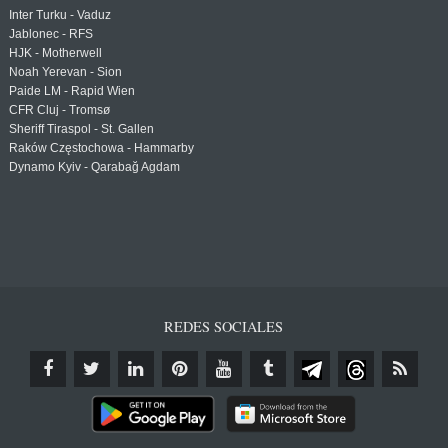
Inter Turku - Vaduz
Jablonec - RFS
HJK - Motherwell
Noah Yerevan - Sion
Paide LM - Rapid Wien
CFR Cluj - Tromsø
Sheriff Tiraspol - St. Gallen
Raków Częstochowa - Hammarby
Dynamo Kyiv - Qarabağ Agdam
REDES SOCIALES