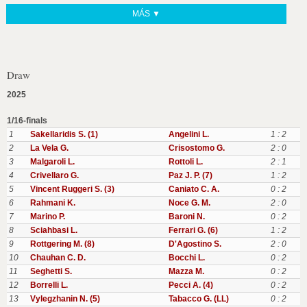
MÁS ▼
Draw
2025
1/16-finals
1
Sakellaridis S. (1)
Angelini L.
1 : 2
2
La Vela G.
Crisostomo G.
2 : 0
3
Malgaroli L.
Rottoli L.
2 : 1
4
Crivellaro G.
Paz J. P. (7)
1 : 2
5
Vincent Ruggeri S. (3)
Caniato C. A.
0 : 2
6
Rahmani K.
Noce G. M.
2 : 0
7
Marino P.
Baroni N.
0 : 2
8
Sciahbasi L.
Ferrari G. (6)
1 : 2
9
Rottgering M. (8)
D'Agostino S.
2 : 0
10
Chauhan C. D.
Bocchi L.
0 : 2
11
Seghetti S.
Mazza M.
0 : 2
12
Borrelli L.
Pecci A. (4)
0 : 2
13
Vylegzhanin N. (5)
Tabacco G. (LL)
0 : 2