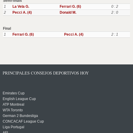
Semi-finals
1
La Vela G.
Ferrari G. (6)
0 : 2
2
Pecci A. (4)
Donald M.
2 : 0
Final
1
Ferrari G. (6)
Pecci A. (4)
2 : 1
PRINCIPALES CONSEJOS DEPORTIVOS HOY
Emirates Cup
English League Cup
ATP Montreal
WTA Toronto
German 2 Bundesliga
CONCACAF League Cup
Liga Portugal
AFL