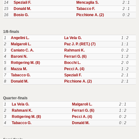
14
Speziali F.
Mencaglia S.
2 : 1
15
Donald M.
Tabacco F.
2 : 1
16
Bosio G.
Picchione A. (2)
0 : 2
1/8-finals
1
Angelini L.
La Vela G.
1 : 2
2
Malgaroli L.
Paz J. P. (RET.) (7)
1 : 1
3
Caniato C. A.
Rahmani K.
0 : 2
4
Baroni N.
Ferrari G. (6)
1 : 2
5
Rottgering M. (8)
Bocchi L.
2 : 0
6
Mazza M.
Pecci A. (4)
1 : 2
7
Tabacco G.
Speziali F.
2 : 1
8
Donald M.
Picchione A. (2)
2 : 1
Quarter-finals
1
La Vela G.
Malgaroli L.
2 : 1
2
Rahmani K.
Ferrari G. (6)
1 : 2
3
Rottgering M. (8)
Pecci A. (4)
0 : 2
4
Tabacco G.
Donald M.
0 : 2