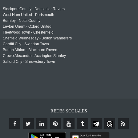
Stockport County - Doncaster Rovers
West Ham United - Portsmouth
Burnley - Notts County
Leyton Orient - Oxford United
Fleetwood Town - Chesterfield
Sheffield Wednesday - Bolton Wanderers
Cardiff City - Swindon Town
Burton Albion - Blackburn Rovers
Crewe Alexandra - Accrington Stanley
Salford City - Shrewsbury Town
REDES SOCIALES