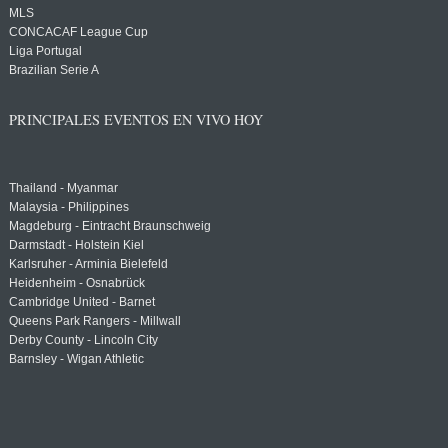
MLS
CONCACAF League Cup
Liga Portugal
Brazilian Serie A
PRINCIPALES EVENTOS EN VIVO HOY
Thailand - Myanmar
Malaysia - Philippines
Magdeburg - Eintracht Braunschweig
Darmstadt - Holstein Kiel
Karlsruher - Arminia Bielefeld
Heidenheim - Osnabrück
Cambridge United - Barnet
Queens Park Rangers - Millwall
Derby County - Lincoln City
Barnsley - Wigan Athletic