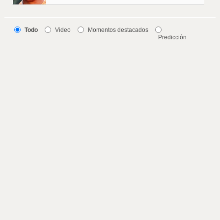
Todo
Video
Momentos destacados
Predicción