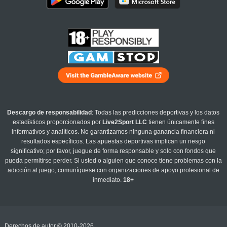
Descargo de responsabilidad
: Todas las predicciones deportivas y los datos
estadísticos proporcionados por
Live2Sport LLC
tienen únicamente fines
informativos y analíticos. No garantizamos ninguna ganancia financiera ni
resultados específicos. Las apuestas deportivas implican un riesgo
significativo; por favor, juegue de forma responsable y solo con fondos que
pueda permitirse perder. Si usted o alguien que conoce tiene problemas con la
adicción al juego, comuníquese con organizaciones de apoyo profesional de
inmediato.
18+
Derechos de autor © 2010-2026