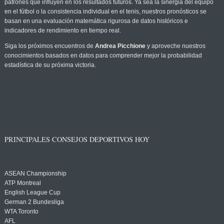
patrones que influyen en los resultados futuros. Ya sea la sinergia del equipo
en el fútbol o la consistencia individual en el tenis, nuestros pronósticos se
basan en una evaluación matemática rigurosa de datos históricos e
indicadores de rendimiento en tiempo real.
Siga los próximos encuentros de
Andrea Picchione
y aproveche nuestros
conocimientos basados en datos para comprender mejor la probabilidad
estadística de su próxima victoria.
PRINCIPALES CONSEJOS DEPORTIVOS HOY
ASEAN Championship
ATP Montreal
English League Cup
German 2 Bundesliga
WTA Toronto
AFL