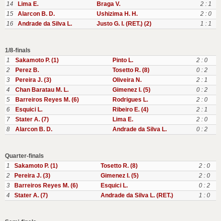
14
Lima E.
Braga V.
2 : 1
15
Alarcon B. D.
Ushizima H. H.
2 : 0
16
Andrade da Silva L.
Justo G. I. (RET.) (2)
1 : 1
1/8-finals
1
Sakamoto P. (1)
Pinto L.
2 : 0
2
Perez B.
Tosetto R. (8)
0 : 2
3
Pereira J. (3)
Oliveira N.
2 : 1
4
Chan Baratau M. L.
Gimenez I. (5)
0 : 2
5
Barreiros Reyes M. (6)
Rodrigues L.
2 : 0
6
Esquici L.
Ribeiro E. (4)
2 : 1
7
Stater A. (7)
Lima E.
2 : 0
8
Alarcon B. D.
Andrade da Silva L.
0 : 2
Quarter-finals
1
Sakamoto P. (1)
Tosetto R. (8)
2 : 0
2
Pereira J. (3)
Gimenez I. (5)
2 : 0
3
Barreiros Reyes M. (6)
Esquici L.
0 : 2
4
Stater A. (7)
Andrade da Silva L. (RET.)
1 : 0