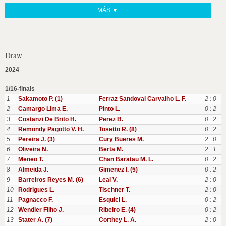
MÁS ▼
Draw
2024
1/16-finals
1
Sakamoto P. (1)
Ferraz Sandoval Carvalho L. F.
2 : 0
2
Camargo Lima E.
Pinto L.
0 : 2
3
Costanzi De Brito H.
Perez B.
0 : 2
4
Remondy Pagotto V. H.
Tosetto R. (8)
0 : 2
5
Pereira J. (3)
Cury Bueres M.
2 : 0
6
Oliveira N.
Berta M.
2 : 1
7
Meneo T.
Chan Baratau M. L.
0 : 2
8
Almeida J.
Gimenez I. (5)
0 : 2
9
Barreiros Reyes M. (6)
Leal V.
2 : 0
10
Rodrigues L.
Tischner T.
2 : 0
11
Pagnacco F.
Esquici L.
0 : 2
12
Wendler Filho J.
Ribeiro E. (4)
0 : 2
13
Stater A. (7)
Corthey L. A.
2 : 0