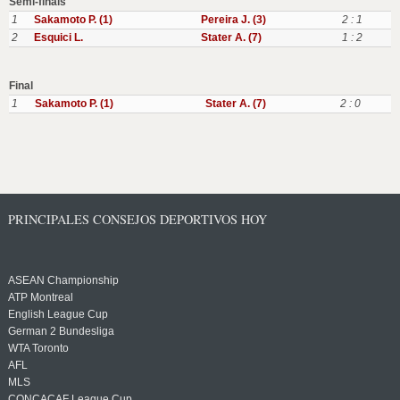
Semi-finals
1
Sakamoto P. (1)
Pereira J. (3)
2 : 1
2
Esquici L.
Stater A. (7)
1 : 2
Final
1
Sakamoto P. (1)
Stater A. (7)
2 : 0
PRINCIPALES CONSEJOS DEPORTIVOS HOY
ASEAN Championship
ATP Montreal
English League Cup
German 2 Bundesliga
WTA Toronto
AFL
MLS
CONCACAF League Cup