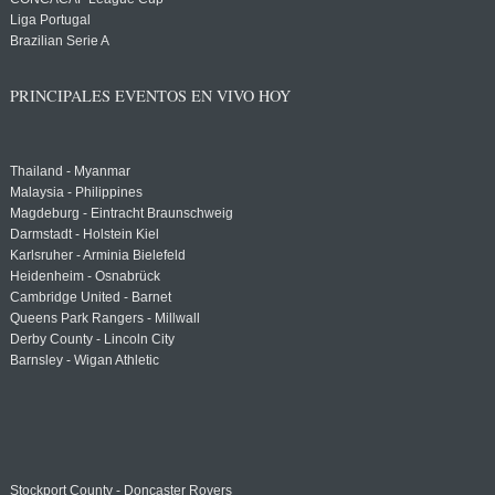
Liga Portugal
Brazilian Serie A
PRINCIPALES EVENTOS EN VIVO HOY
Thailand - Myanmar
Malaysia - Philippines
Magdeburg - Eintracht Braunschweig
Darmstadt - Holstein Kiel
Karlsruher - Arminia Bielefeld
Heidenheim - Osnabrück
Cambridge United - Barnet
Queens Park Rangers - Millwall
Derby County - Lincoln City
Barnsley - Wigan Athletic
Stockport County - Doncaster Rovers