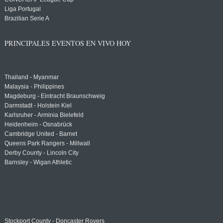
Liga Portugal
Brazilian Serie A
PRINCIPALES EVENTOS EN VIVO HOY
Thailand - Myanmar
Malaysia - Philippines
Magdeburg - Eintracht Braunschweig
Darmstadt - Holstein Kiel
Karlsruher - Arminia Bielefeld
Heidenheim - Osnabrück
Cambridge United - Barnet
Queens Park Rangers - Millwall
Derby County - Lincoln City
Barnsley - Wigan Athletic
Stockport County - Doncaster Rovers