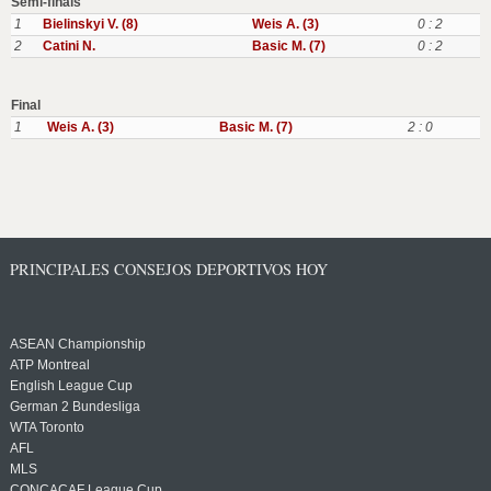
Semi-finals
1
Bielinskyi V. (8)
Weis A. (3)
0 : 2
2
Catini N.
Basic M. (7)
0 : 2
Final
1
Weis A. (3)
Basic M. (7)
2 : 0
PRINCIPALES CONSEJOS DEPORTIVOS HOY
ASEAN Championship
ATP Montreal
English League Cup
German 2 Bundesliga
WTA Toronto
AFL
MLS
CONCACAF League Cup