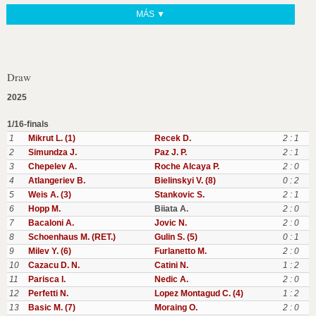
MÁS ▼
Draw
2025
1/16-finals
1
Mikrut L. (1)
Recek D.
2 : 1
2
Simundza J.
Paz J. P.
2 : 1
3
Chepelev A.
Roche Alcaya P.
2 : 0
4
Atlangeriev B.
Bielinskyi V. (8)
0 : 2
5
Weis A. (3)
Stankovic S.
2 : 1
6
Hopp M.
Biiata A.
2 : 0
7
Bacaloni A.
Jovic N.
2 : 0
8
Schoenhaus M. (RET.)
Gulin S. (5)
0 : 1
9
Milev Y. (6)
Furlanetto M.
2 : 0
10
Cazacu D. N.
Catini N.
1 : 2
11
Parisca I.
Nedic A.
2 : 0
12
Perfetti N.
Lopez Montagud C. (4)
1 : 2
13
Basic M. (7)
Moraing O.
2 : 0