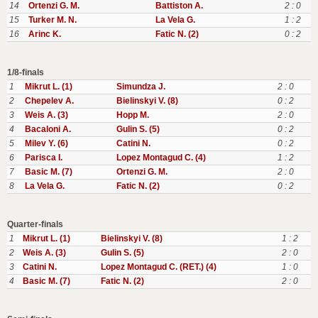
14
Ortenzi G. M.
Battiston A.
2 : 0
15
Turker M. N.
La Vela G.
1 : 2
16
Arinc K.
Fatic N. (2)
0 : 2
1/8-finals
1
Mikrut L. (1)
Simundza J.
2 : 0
2
Chepelev A.
Bielinskyi V. (8)
0 : 2
3
Weis A. (3)
Hopp M.
2 : 0
4
Bacaloni A.
Gulin S. (5)
0 : 2
5
Milev Y. (6)
Catini N.
0 : 2
6
Parisca I.
Lopez Montagud C. (4)
1 : 2
7
Basic M. (7)
Ortenzi G. M.
2 : 0
8
La Vela G.
Fatic N. (2)
0 : 2
Quarter-finals
1
Mikrut L. (1)
Bielinskyi V. (8)
1 : 2
2
Weis A. (3)
Gulin S. (5)
2 : 0
3
Catini N.
Lopez Montagud C. (RET.) (4)
1 : 0
4
Basic M. (7)
Fatic N. (2)
2 : 0