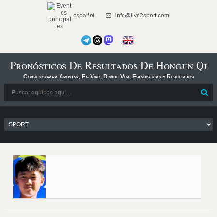
español
info@live2sport.com
Pronósticos De Resultados De Hongjin Qi
Consejos para Apostar, En Vivo, Dónde Ver, Estadísticas y Resultados