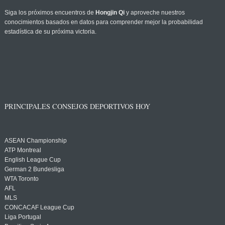
Siga los próximos encuentros de
Hongjin Qi
y aproveche nuestros
conocimientos basados en datos para comprender mejor la probabilidad
estadística de su próxima victoria.
PRINCIPALES CONSEJOS DEPORTIVOS HOY
ASEAN Championship
ATP Montreal
English League Cup
German 2 Bundesliga
WTA Toronto
AFL
MLS
CONCACAF League Cup
Liga Portugal