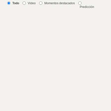
Todo
Video
Momentos destacados
Predicción