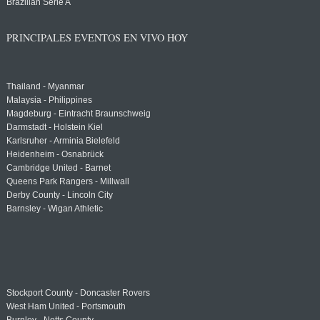
Brazilian Serie A
PRINCIPALES EVENTOS EN VIVO HOY
Thailand - Myanmar
Malaysia - Philippines
Magdeburg - Eintracht Braunschweig
Darmstadt - Holstein Kiel
Karlsruher - Arminia Bielefeld
Heidenheim - Osnabrück
Cambridge United - Barnet
Queens Park Rangers - Millwall
Derby County - Lincoln City
Barnsley - Wigan Athletic
Stockport County - Doncaster Rovers
West Ham United - Portsmouth