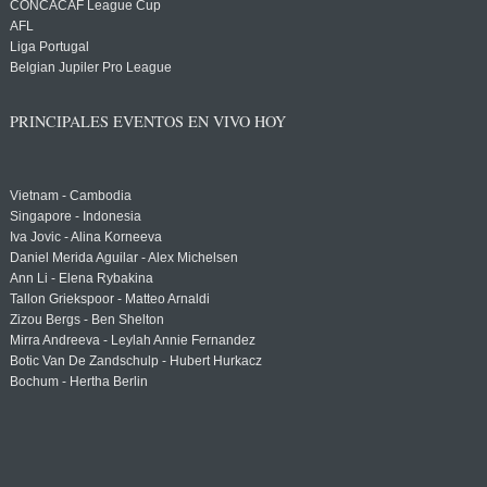
CONCACAF League Cup
AFL
Liga Portugal
Belgian Jupiler Pro League
PRINCIPALES EVENTOS EN VIVO HOY
Vietnam - Cambodia
Singapore - Indonesia
Iva Jovic - Alina Korneeva
Daniel Merida Aguilar - Alex Michelsen
Ann Li - Elena Rybakina
Tallon Griekspoor - Matteo Arnaldi
Zizou Bergs - Ben Shelton
Mirra Andreeva - Leylah Annie Fernandez
Botic Van De Zandschulp - Hubert Hurkacz
Bochum - Hertha Berlin