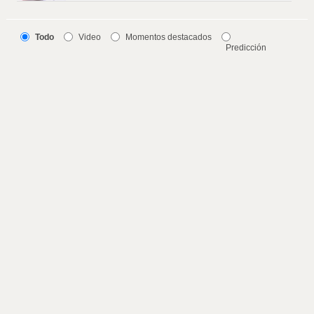
Todo
Video
Momentos destacados
Predicción