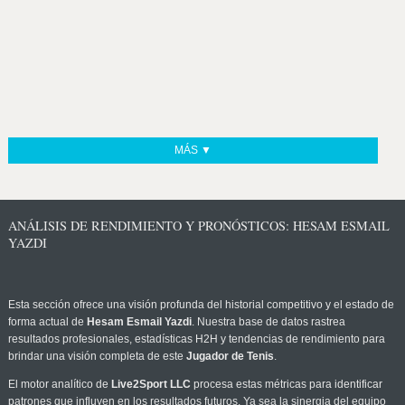
MÁS ▼
ANÁLISIS DE RENDIMIENTO Y PRONÓSTICOS: HESAM ESMAIL
YAZDI
Esta sección ofrece una visión profunda del historial competitivo y el estado de
forma actual de
Hesam Esmail Yazdi
. Nuestra base de datos rastrea
resultados profesionales, estadísticas H2H y tendencias de rendimiento para
brindar una visión completa de este
Jugador de Tenis
.
El motor analítico de
Live2Sport LLC
procesa estas métricas para identificar
patrones que influyen en los resultados futuros. Ya sea la sinergia del equipo