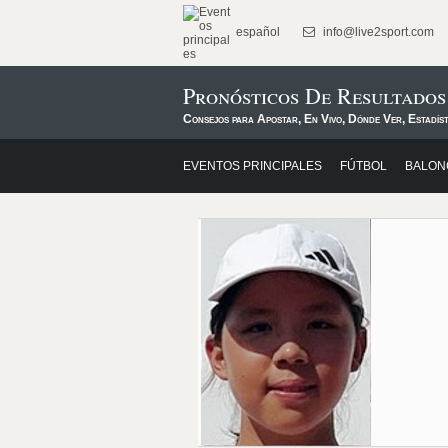
español
info@live2sport.com
Pronósticos De Resultado
Consejos para Apostar, En Vivo, Dónde Ver, Estadíst
EVENTOS PRINCIPALES
FÚTBOL
BALON