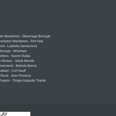
e Wanderers - Stevenage Borough
hampton Wanderers - Port Vale
oint - Ludmilla Samsonova
sbrough - Wrexham
ertens - Naomi Osaka
e Atmane - Jakub Mensik
Townsend - Belinda Bencic
akkari - Cori Gauff
 Ruud - Joao Fonseca
Popyrin - Thiago Augustin Tirante