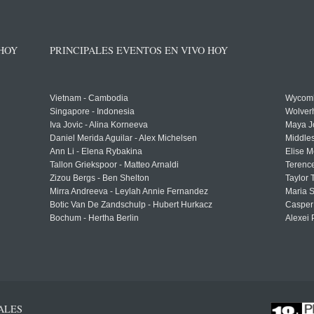
 HOY
PRINCIPALES EVENTOS EN VIVO HOY
Vietnam - Cambodia
Wycomb
Singapore - Indonesia
Wolver
Iva Jovic - Alina Korneeva
Maya J
Daniel Merida Aguilar - Alex Michelsen
Middle
Ann Li - Elena Rybakina
Elise M
Tallon Griekspoor - Matteo Arnaldi
Terenc
Zizou Bergs - Ben Shelton
Taylor 
Mirra Andreeva - Leylah Annie Fernandez
Maria S
Botic Van De Zandschulp - Hubert Hurkacz
Casper
Bochum - Hertha Berlin
Alexei 
ALES