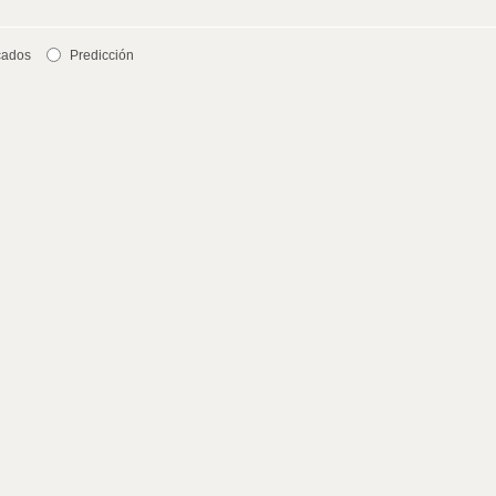
cados
Predicción