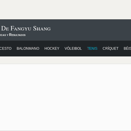
s De Fangyu Shang
icas y Resultados
CESTO
BALONMANO
HOCKEY
VÓLEIBOL
TENIS
CRÍQUET
BÉI