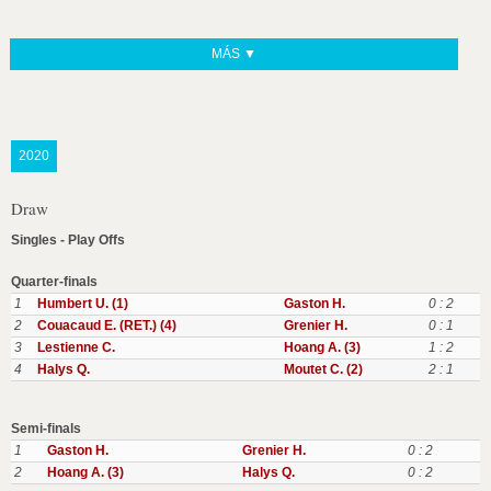
MÁS ▼
2020
Draw
Singles - Play Offs
Quarter-finals
1
Humbert U. (1)
Gaston H.
0 : 2
2
Couacaud E. (RET.) (4)
Grenier H.
0 : 1
3
Lestienne C.
Hoang A. (3)
1 : 2
4
Halys Q.
Moutet C. (2)
2 : 1
Semi-finals
1
Gaston H.
Grenier H.
0 : 2
2
Hoang A. (3)
Halys Q.
0 : 2