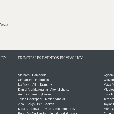
Years
 HOY
PRINCIPALES EVENTOS EN VIVO HOY
Vietnam - Cambodia
Wycomb
Singapore - Indonesia
Wolver
Iva Jovic - Alina Korneeva
Maya J
Daniel Merida Aguilar - Alex Michelsen
Middle
Ann Li - Elena Rybakina
Elise M
Tallon Griekspoor - Matteo Arnaldi
Terenc
Zizou Bergs - Ben Shelton
Taylor 
Mirra Andreeva - Leylah Annie Fernandez
Maria S
Botic Van De Zandschulp - Hubert Hurkacz
Casper