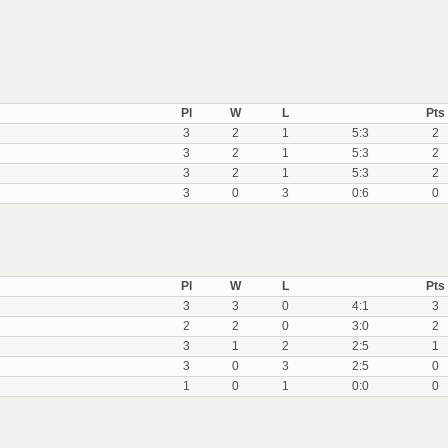
Pl
W
L
Pts
3
2
1
5:3
2
3
2
1
5:3
2
3
2
1
5:3
2
3
0
3
0:6
0
Pl
W
L
Pts
3
3
0
4:1
3
2
2
0
3:0
2
3
1
2
2:5
1
3
0
3
2:5
0
1
0
1
0:0
0