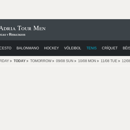
 Adria Tour Men
icas y Resultados
CESTO
BALONMANO
HOCKEY
VÓLEIBOL
TENIS
CRÍQUET
BÉI
ERDAY
TODAY
TOMORROW
09/08 SUN
10/08 MON
11/08 TUE
12/