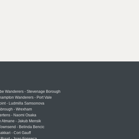
e Wanderers - Stevenage Borough
hampton Wanderers - Port Vale
oint - Ludmilla Samsonova
sbrough - Wrexham
ertens - Naomi Osaka
e Atmane - Jakub Mensik
Townsend - Belinda Bencic
akkari - Cori Gauff
 Ruud - Joao Fonseca