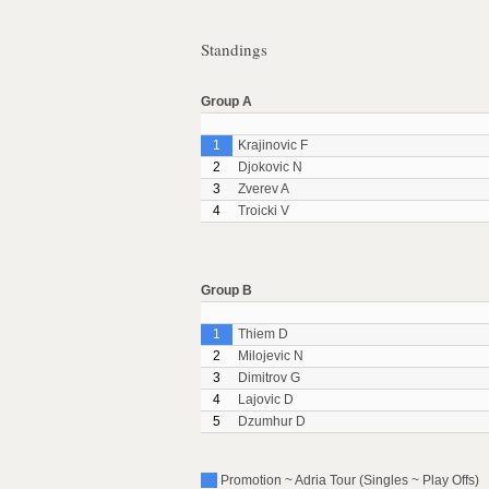
Standings
Group A
1
Krajinovic F
2
Djokovic N
3
Zverev A
4
Troicki V
Group B
1
Thiem D
2
Milojevic N
3
Dimitrov G
4
Lajovic D
5
Dzumhur D
Promotion ~ Adria Tour (Singles ~ Play Offs)