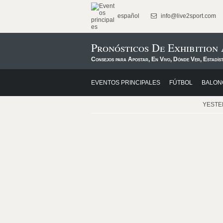
español
info@live2sport.com
Pronósticos De Exhibition
Consejos para Apostar, En Vivo, Dónde Ver, Estadíst
EVENTOS PRINCIPALES
FÚTBOL
BALON
YEST