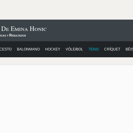
 De Emina Honic
icas y Resultados
CESTO
BALONMANO
HOCKEY
VÓLEIBOL
TENIS
CRÍQUET
BÉI