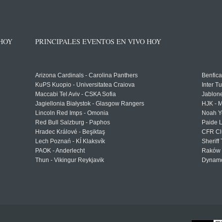
 HOY
PRINCIPALES EVENTOS EN VIVO HOY
Arizona Cardinals - Carolina Panthers
Benfica
KuPS Kuopio - Universitatea Craiova
Inter T
Maccabi Tel Aviv - CSKA Sofia
Jablon
Jagiellonia Białystok - Glasgow Rangers
HJK - M
Lincoln Red Imps - Omonia
Noah Y
Red Bull Salzburg - Paphos
Paide 
Hradec Králové - Beşiktaş
CFR Cl
Lech Poznań - KÍ Klaksvík
Sheriff 
PAOK - Anderlecht
Raków 
Thun - Vikingur Reykjavik
Dynamo