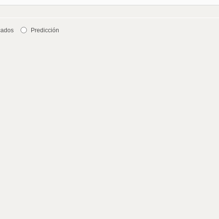
cados
Predicción