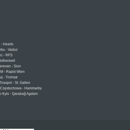
 - Hearts
urku - Vaduz
ec - RFS
otherwell
erevan - Sion
LM - Rapid Wien
uj - Tromsø
Tiraspol - St. Gallen
Częstochowa - Hammarby
 Kyiv - Qarabağ Agdam