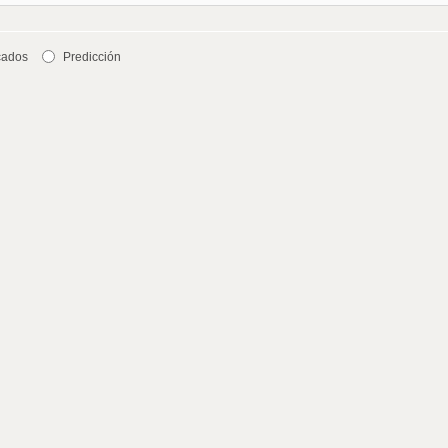
cados
Predicción