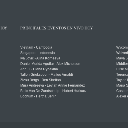
 HOY
PRINCIPALES EVENTOS EN VIVO HOY
Vietnam - Cambodia
Wycomb
Singapore - Indonesia
Wolver
Iva Jovic - Alina Korneeva
Maya J
Daniel Merida Aguilar - Alex Michelsen
Middle
Ann Li - Elena Rybakina
Elise M
Tallon Griekspoor - Matteo Arnaldi
Terenc
Zizou Bergs - Ben Shelton
Taylor 
Mirra Andreeva - Leylah Annie Fernandez
Maria S
Botic Van De Zandschulp - Hubert Hurkacz
Casper
Bochum - Hertha Berlin
Alexei 