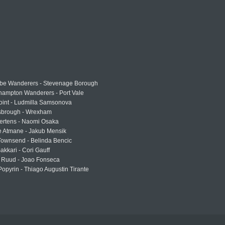
e Wanderers - Stevenage Borough
hampton Wanderers - Port Vale
oint - Ludmilla Samsonova
sbrough - Wrexham
ertens - Naomi Osaka
e Atmane - Jakub Mensik
Townsend - Belinda Bencic
akkari - Cori Gauff
 Ruud - Joao Fonseca
Popyrin - Thiago Augustin Tirante