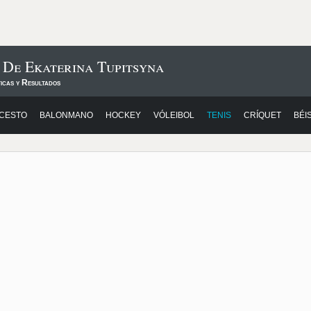
 De Ekaterina Tupitsyna
icas y Resultados
CESTO
BALONMANO
HOCKEY
VÓLEIBOL
TENIS
CRÍQUET
BÉI