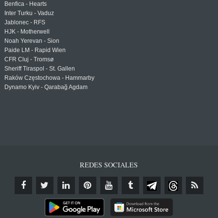
Benfica - Hearts
Inter Turku - Vaduz
Jablonec - RFS
HJK - Motherwell
Noah Yerevan - Sion
Paide LM - Rapid Wien
CFR Cluj - Tromsø
Sheriff Tiraspol - St. Gallen
Raków Częstochowa - Hammarby
Dynamo Kyiv - Qarabağ Agdam
REDES SOCIALES