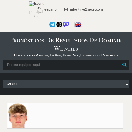
español
info@live2sport.com
Pronósticos De Resultados De Dominik
Wijntjes
Consejos para Apostar, En Vivo, Dónde Ver, Estadísticas y Resultados