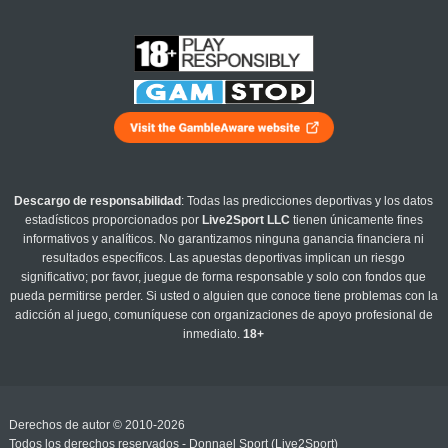
Descargo de responsabilidad
: Todas las predicciones deportivas y los datos
estadísticos proporcionados por
Live2Sport LLC
tienen únicamente fines
informativos y analíticos. No garantizamos ninguna ganancia financiera ni
resultados específicos. Las apuestas deportivas implican un riesgo
significativo; por favor, juegue de forma responsable y solo con fondos que
pueda permitirse perder. Si usted o alguien que conoce tiene problemas con la
adicción al juego, comuníquese con organizaciones de apoyo profesional de
inmediato.
18+
Derechos de autor © 2010-2026
Todos los derechos reservados - Donnael Sport (Live2Sport)