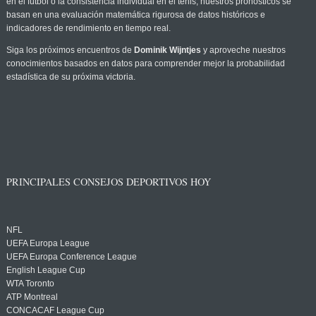
en el fútbol o la consistencia individual en el tenis, nuestros pronósticos se
basan en una evaluación matemática rigurosa de datos históricos e
indicadores de rendimiento en tiempo real.
Siga los próximos encuentros de
Dominik Wijntjes
y aproveche nuestros
conocimientos basados en datos para comprender mejor la probabilidad
estadística de su próxima victoria.
PRINCIPALES CONSEJOS DEPORTIVOS HOY
NFL
UEFA Europa League
UEFA Europa Conference League
English League Cup
WTA Toronto
ATP Montreal
CONCACAF League Cup