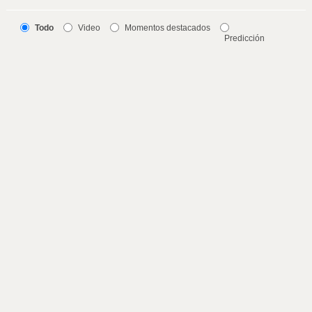
Todo
Video
Momentos destacados
Predicción