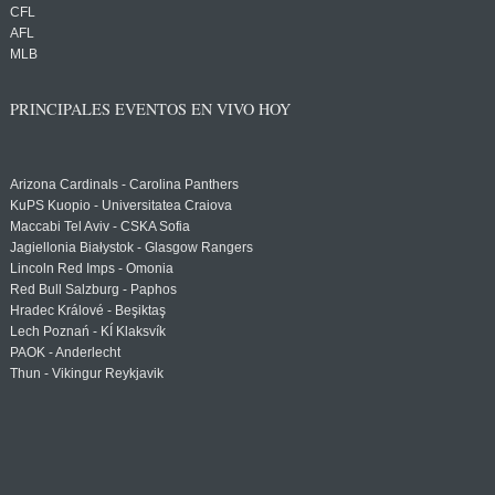
CFL
AFL
MLB
PRINCIPALES EVENTOS EN VIVO HOY
Arizona Cardinals - Carolina Panthers
KuPS Kuopio - Universitatea Craiova
Maccabi Tel Aviv - CSKA Sofia
Jagiellonia Białystok - Glasgow Rangers
Lincoln Red Imps - Omonia
Red Bull Salzburg - Paphos
Hradec Králové - Beşiktaş
Lech Poznań - KÍ Klaksvík
PAOK - Anderlecht
Thun - Vikingur Reykjavik