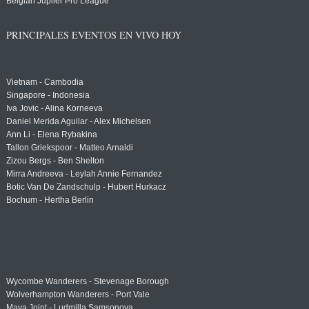
Belgian Jupiler Pro League
PRINCIPALES EVENTOS EN VIVO HOY
Vietnam - Cambodia
Singapore - Indonesia
Iva Jovic - Alina Korneeva
Daniel Merida Aguilar - Alex Michelsen
Ann Li - Elena Rybakina
Tallon Griekspoor - Matteo Arnaldi
Zizou Bergs - Ben Shelton
Mirra Andreeva - Leylah Annie Fernandez
Botic Van De Zandschulp - Hubert Hurkacz
Bochum - Hertha Berlin
Wycombe Wanderers - Stevenage Borough
Wolverhampton Wanderers - Port Vale
Maya Joint - Ludmilla Samsonova