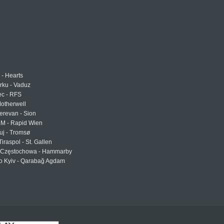
 - Hearts
urku - Vaduz
ec - RFS
otherwell
erevan - Sion
LM - Rapid Wien
uj - Tromsø
Tiraspol - St. Gallen
Częstochowa - Hammarby
 Kyiv - Qarabağ Agdam