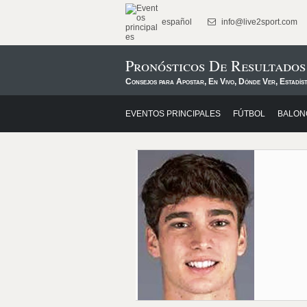
español
info@live2sport.com
Pronósticos De Resultado
Consejos para Apostar, En Vivo, Dónde Ver, Estadíst
EVENTOS PRINCIPALES
FÚTBOL
BALON