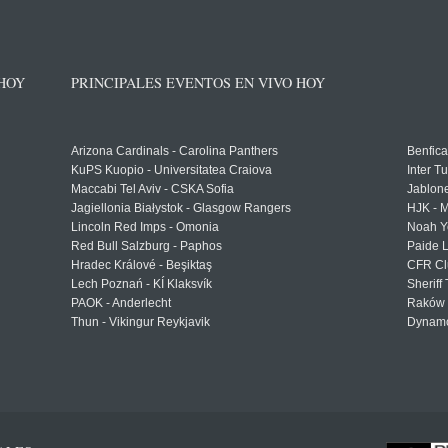
 HOY
PRINCIPALES EVENTOS EN VIVO HOY
Arizona Cardinals - Carolina Panthers
Benfica
KuPS Kuopio - Universitatea Craiova
Inter T
Maccabi Tel Aviv - CSKA Sofia
Jablon
Jagiellonia Białystok - Glasgow Rangers
HJK - M
Lincoln Red Imps - Omonia
Noah Y
Red Bull Salzburg - Paphos
Paide 
Hradec Králové - Beşiktaş
CFR Cl
Lech Poznań - KÍ Klaksvík
Sheriff 
PAOK - Anderlecht
Raków 
Thun - Vikingur Reykjavik
Dynamo