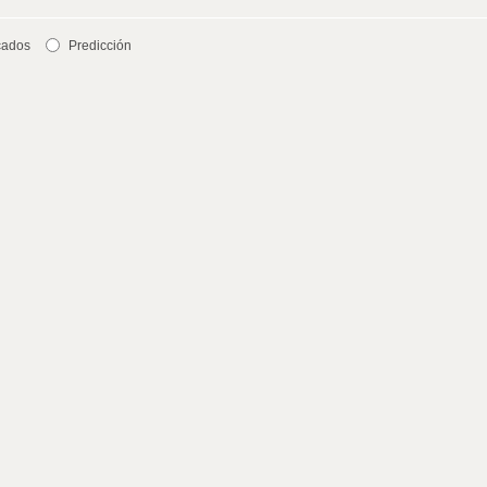
cados
Predicción