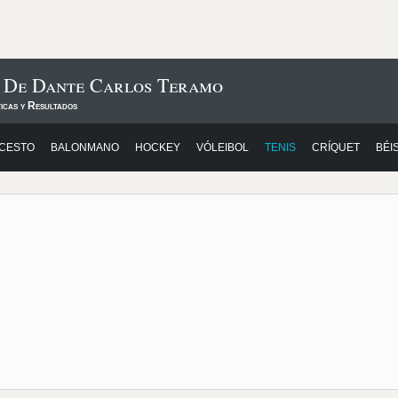
s De Dante Carlos Teramo
icas y Resultados
CESTO
BALONMANO
HOCKEY
VÓLEIBOL
TENIS
CRÍQUET
BÉI