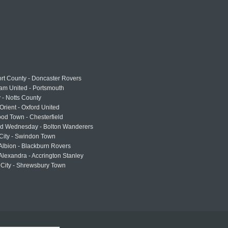
rt County - Doncaster Rovers
am United - Portsmouth
 - Notts County
Orient - Oxford United
od Town - Chesterfield
eld Wednesday - Bolton Wanderers
 City - Swindon Town
Albion - Blackburn Rovers
lexandra - Accrington Stanley
 City - Shrewsbury Town