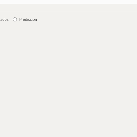
cados
Predicción