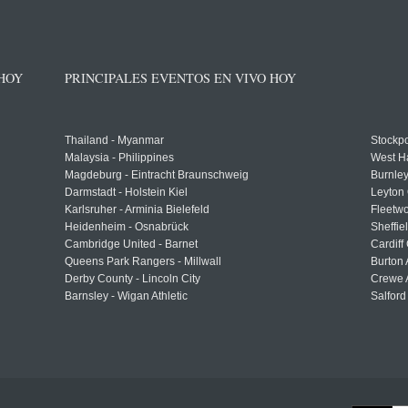
 HOY
PRINCIPALES EVENTOS EN VIVO HOY
Thailand - Myanmar
Stockpo
Malaysia - Philippines
West H
Magdeburg - Eintracht Braunschweig
Burnley
Darmstadt - Holstein Kiel
Leyton 
Karlsruher - Arminia Bielefeld
Fleetwo
Heidenheim - Osnabrück
Sheffi
Cambridge United - Barnet
Cardiff
Queens Park Rangers - Millwall
Burton 
Derby County - Lincoln City
Crewe A
Barnsley - Wigan Athletic
Salford