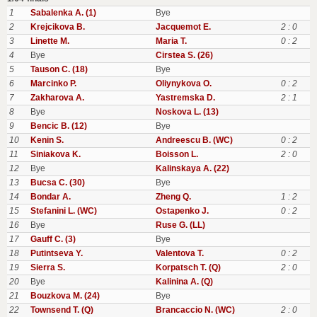
1
Sabalenka A. (1)
Bye
2
Krejcikova B.
Jacquemot E.
2 : 0
3
Linette M.
Maria T.
0 : 2
4
Bye
Cirstea S. (26)
5
Tauson C. (18)
Bye
6
Marcinko P.
Oliynykova O.
0 : 2
7
Zakharova A.
Yastremska D.
2 : 1
8
Bye
Noskova L. (13)
9
Bencic B. (12)
Bye
10
Kenin S.
Andreescu B. (WC)
0 : 2
11
Siniakova K.
Boisson L.
2 : 0
12
Bye
Kalinskaya A. (22)
13
Bucsa C. (30)
Bye
14
Bondar A.
Zheng Q.
1 : 2
15
Stefanini L. (WC)
Ostapenko J.
0 : 2
16
Bye
Ruse G. (LL)
17
Gauff C. (3)
Bye
18
Putintseva Y.
Valentova T.
0 : 2
19
Sierra S.
Korpatsch T. (Q)
2 : 0
20
Bye
Kalinina A. (Q)
21
Bouzkova M. (24)
Bye
22
Townsend T. (Q)
Brancaccio N. (WC)
2 : 0