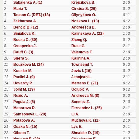
1
Sabalenka A. (1)
Krejcikova B.
2 : 0
2
Maria T.
Cirstea S. (26)
0 : 2
3
Tauson C. (RET.) (18)
Oliynykova O.
0 : 1
4
Zakharova A.
Noskova L. (13)
0 : 2
5
Bencic B. (12)
Andreescu B.
2 : 0
6
Siniakova K.
Kalinskaya A. (22)
1 : 2
7
Bucsa C. (30)
Zheng Q.
0 : 2
8
Ostapenko J.
Ruse G.
2 : 1
9
Gauff C. (3)
Valentova T.
2 : 0
10
Sierra S.
Kalinina A.
2 : 0
11
Bouzkova M. (24)
Townsend T.
0 : 2
12
Kessler M.
Jovic I. (16)
0 : 2
13
Paolini J. (9)
Jeanjean L.
2 : 1
14
Udvardy P.
Mertens E. (21)
0 : 2
15
Joint M. (29)
Golubic V.
0 : 2
16
Ruzic A.
Andreeva M. (8)
0 : 2
17
Pegula J. (5)
Sonmez Z.
2 : 0
18
Masarova R.
Fernandez L. (25)
2 : 1
19
Samsonova L. (20)
Li A.
2 : 0
20
Potapova A.
Muchova K. (11)
2 : 0
21
Osaka N. (15)
Lys E.
2 : 1
22
Gibson T.
Shnaider D. (19)
1 : 2