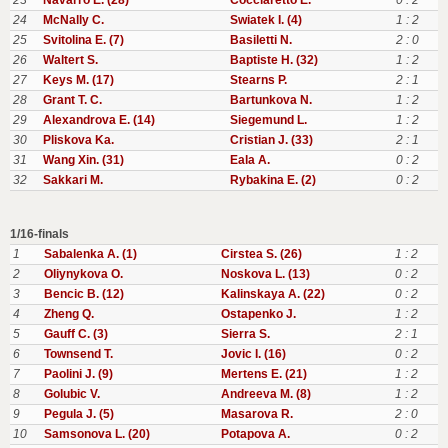
23
Navarro E. (28)
Cocciaretto E.
0 : 2
24
McNally C.
Swiatek I. (4)
1 : 2
25
Svitolina E. (7)
Basiletti N.
2 : 0
26
Waltert S.
Baptiste H. (32)
1 : 2
27
Keys M. (17)
Stearns P.
2 : 1
28
Grant T. C.
Bartunkova N.
1 : 2
29
Alexandrova E. (14)
Siegemund L.
1 : 2
30
Pliskova Ka.
Cristian J. (33)
2 : 1
31
Wang Xin. (31)
Eala A.
0 : 2
32
Sakkari M.
Rybakina E. (2)
0 : 2
1/16-finals
1
Sabalenka A. (1)
Cirstea S. (26)
1 : 2
2
Oliynykova O.
Noskova L. (13)
0 : 2
3
Bencic B. (12)
Kalinskaya A. (22)
0 : 2
4
Zheng Q.
Ostapenko J.
1 : 2
5
Gauff C. (3)
Sierra S.
2 : 1
6
Townsend T.
Jovic I. (16)
0 : 2
7
Paolini J. (9)
Mertens E. (21)
1 : 2
8
Golubic V.
Andreeva M. (8)
1 : 2
9
Pegula J. (5)
Masarova R.
2 : 0
10
Samsonova L. (20)
Potapova A.
0 : 2