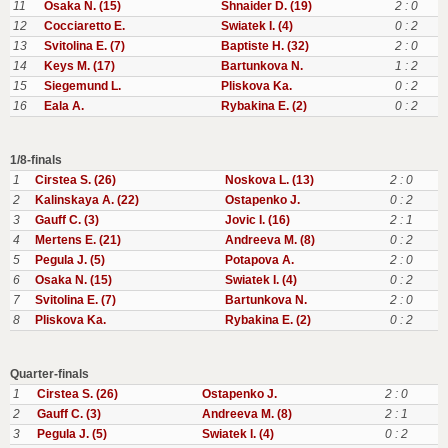
11
Osaka N. (15)
Shnaider D. (19)
2 : 0
12
Cocciaretto E.
Swiatek I. (4)
0 : 2
13
Svitolina E. (7)
Baptiste H. (32)
2 : 0
14
Keys M. (17)
Bartunkova N.
1 : 2
15
Siegemund L.
Pliskova Ka.
0 : 2
16
Eala A.
Rybakina E. (2)
0 : 2
1/8-finals
1
Cirstea S. (26)
Noskova L. (13)
2 : 0
2
Kalinskaya A. (22)
Ostapenko J.
0 : 2
3
Gauff C. (3)
Jovic I. (16)
2 : 1
4
Mertens E. (21)
Andreeva M. (8)
0 : 2
5
Pegula J. (5)
Potapova A.
2 : 0
6
Osaka N. (15)
Swiatek I. (4)
0 : 2
7
Svitolina E. (7)
Bartunkova N.
2 : 0
8
Pliskova Ka.
Rybakina E. (2)
0 : 2
Quarter-finals
1
Cirstea S. (26)
Ostapenko J.
2 : 0
2
Gauff C. (3)
Andreeva M. (8)
2 : 1
3
Pegula J. (5)
Swiatek I. (4)
0 : 2