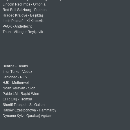
Lincoln Red Imps - Omonia
Red Bull Salzburg - Paphos
Hradec Králové - Beşiktaş
Lech Poznań - KÍ Klaksvík
PAOK - Anderlecht
Thun - Vikingur Reykjavik
Benfica - Hearts
Inter Turku - Vaduz
Jablonec - RFS
HJK - Motherwell
Noah Yerevan - Sion
Paide LM - Rapid Wien
CFR Cluj - Tromsø
Sheriff Tiraspol - St. Gallen
Raków Częstochowa - Hammarby
Dynamo Kyiv - Qarabağ Agdam