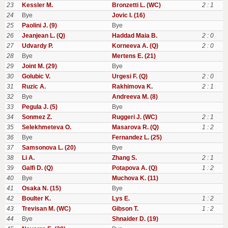
23
Kessler M.
Bronzetti L. (WC)
2 : 1
24
Bye
Jovic I. (16)
25
Paolini J. (9)
Bye
26
Jeanjean L. (Q)
Haddad Maia B.
2 : 0
27
Udvardy P.
Korneeva A. (Q)
2 : 0
28
Bye
Mertens E. (21)
29
Joint M. (29)
Bye
30
Golubic V.
Urgesi F. (Q)
2 : 0
31
Ruzic A.
Rakhimova K.
2 : 1
32
Bye
Andreeva M. (8)
33
Pegula J. (5)
Bye
34
Sonmez Z.
Ruggeri J. (WC)
2 : 1
35
Selekhmeteva O.
Masarova R. (Q)
1 : 2
36
Bye
Fernandez L. (25)
37
Samsonova L. (20)
Bye
38
Li A.
Zhang S.
2 : 1
39
Galfi D. (Q)
Potapova A. (Q)
1 : 2
40
Bye
Muchova K. (11)
41
Osaka N. (15)
Bye
42
Boulter K.
Lys E.
1 : 2
43
Trevisan M. (WC)
Gibson T.
1 : 2
44
Bye
Shnaider D. (19)