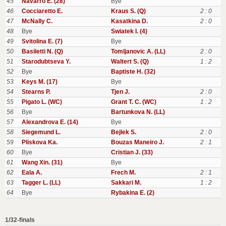
45
Navarro E. (28)
Bye
46
Cocciaretto E.
Kraus S. (Q)
2 : 0
47
McNally C.
Kasatkina D.
2 : 0
48
Bye
Swiatek I. (4)
49
Svitolina E. (7)
Bye
50
Basiletti N. (Q)
Tomljanovic A. (LL)
2 : 0
51
Starodubtseva Y.
Waltert S. (Q)
1 : 2
52
Bye
Baptiste H. (32)
53
Keys M. (17)
Bye
54
Stearns P.
Tjen J.
2 : 0
55
Pigato L. (WC)
Grant T. C. (WC)
1 : 2
56
Bye
Bartunkova N. (LL)
57
Alexandrova E. (14)
Bye
58
Siegemund L.
Bejlek S.
2 : 0
59
Pliskova Ka.
Bouzas Maneiro J.
2 : 1
60
Bye
Cristian J. (33)
61
Wang Xin. (31)
Bye
62
Eala A.
Frech M.
2 : 1
63
Tagger L. (LL)
Sakkari M.
1 : 2
64
Bye
Rybakina E. (2)
1/32-finals