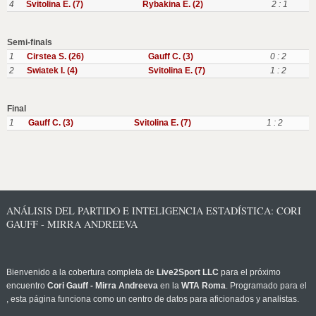
4
Svitolina E. (7)
Rybakina E. (2)
2 : 1
Semi-finals
1
Cirstea S. (26)
Gauff C. (3)
0 : 2
2
Swiatek I. (4)
Svitolina E. (7)
1 : 2
Final
1
Gauff C. (3)
Svitolina E. (7)
1 : 2
ANÁLISIS DEL PARTIDO E INTELIGENCIA ESTADÍSTICA: CORI
GAUFF - MIRRA ANDREEVA
Bienvenido a la cobertura completa de
Live2Sport LLC
para el próximo
encuentro
Cori Gauff - Mirra Andreeva
en la
WTA Roma
. Programado para el
, esta página funciona como un centro de datos para aficionados y analistas.