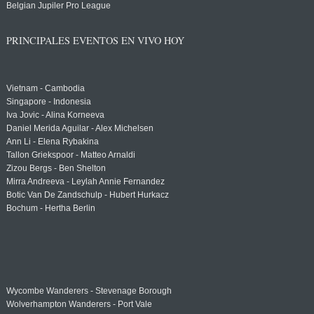
Belgian Jupiler Pro League
PRINCIPALES EVENTOS EN VIVO HOY
Vietnam - Cambodia
Singapore - Indonesia
Iva Jovic - Alina Korneeva
Daniel Merida Aguilar - Alex Michelsen
Ann Li - Elena Rybakina
Tallon Griekspoor - Matteo Arnaldi
Zizou Bergs - Ben Shelton
Mirra Andreeva - Leylah Annie Fernandez
Botic Van De Zandschulp - Hubert Hurkacz
Bochum - Hertha Berlin
Wycombe Wanderers - Stevenage Borough
Wolverhampton Wanderers - Port Vale