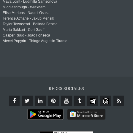
Maya Joint - Ludmilla Samsonova
Middlesbrough - Wrexham
Elise Mertens - Naomi Osaka
Terence Atmane - Jakub Mensik
Taylor Townsend - Belinda Bencic
Maria Sakkari - Cori Gauff
Casper Ruud - Joao Fonseca
Alexei Popyrin - Thiago Augustin Tirante
REDES SOCIALES