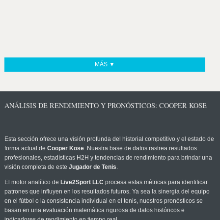
MÁS ▼
ANÁLISIS DE RENDIMIENTO Y PRONÓSTICOS: COOPER KOSE
Esta sección ofrece una visión profunda del historial competitivo y el estado de
forma actual de
Cooper Kose
. Nuestra base de datos rastrea resultados
profesionales, estadísticas H2H y tendencias de rendimiento para brindar una
visión completa de este
Jugador de Tenis
.
El motor analítico de
Live2Sport LLC
procesa estas métricas para identificar
patrones que influyen en los resultados futuros. Ya sea la sinergia del equipo
en el fútbol o la consistencia individual en el tenis, nuestros pronósticos se
basan en una evaluación matemática rigurosa de datos históricos e
indicadores de rendimiento en tiempo real.