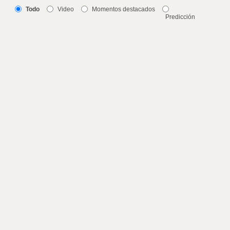
Todo
Video
Momentos destacados
Predicción