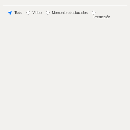
Todo
Video
Momentos destacados
Predicción